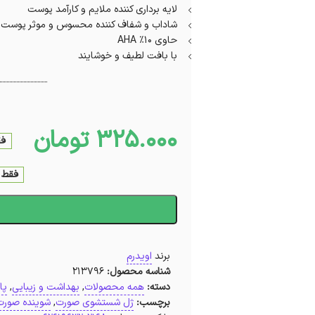
لایه ‌برداری کننده ملایم و کارآمد پوست
شاداب و شفاف ‌کننده محسوس و موثر پوست
حاوی 10% AHA
با بافت لطیف و خوشایند
325.000
تومان
فقط 1 عد
فقط 1 عدد در انبار موجود ا
ا
برند
اویدرم
شناسه محصول:
213796
دسته:
همه محصولات
,
بهداشت و زیبایی
,
پا
برچسب:
ژل شستشوی صورت
,
شوینده صورت