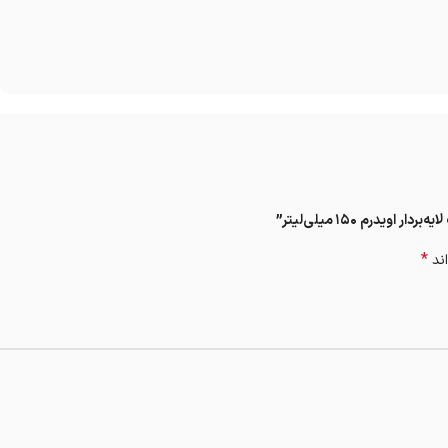
رم 150 میلی‌لیتر”
*
اند