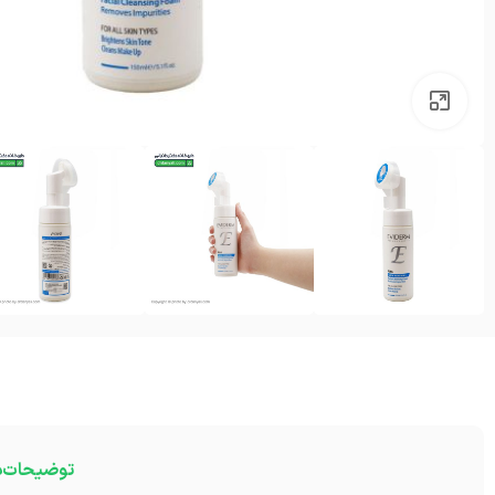
بزرگنمایی تصویر
توضیحات
د