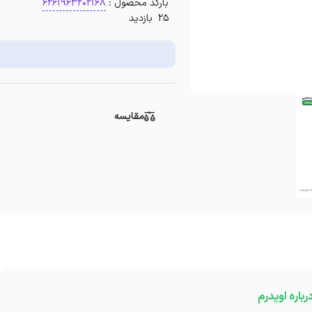
بارکد محصول :
6261963202168
25 بازدید
مقایسه
رباره اویدرم