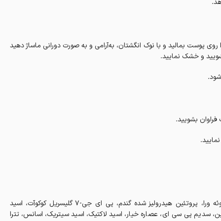
د.
 روی پوست بمالید و با نوک انگشتان، به‌آرامی و به صورت دورانی ماساژ دهید
شود.
 فراوان بشویید.
مایید.
کوکامیدو پروپیل بتائین، دی سدیم کوکو آمفو دی استات، عصاره برگ آلوئه ورا، پروتئین هیدرولیز شده گندم، پی ای جی-7 گلیسریل کوکوآت، اسید
ئین، سدیم پی سی ای، عصاره خیار، اسید لاکتیک، اسید سیتریک، اسانس، تترا