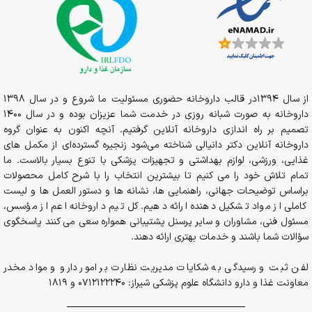
از سال 1394در قالب داروخانه حضوری مسئولیت ما شروع و در سال 1398
داروخانه به صورت شبانه روزی در خدمت شما عزیزان بوده و در سال 1400
تصمیم بر راه اندازی داروخانه آنلاین گرفتیم. آنچه اکنون به عنوان گروه
داروخانه آنلاین دکتر دانیالی شناخته می‌شود زنجیره گسترده‌ای از مکمل های
غذایی، ورزشی، لوازم بهداشتی و تجهیزات پزشکی با تنوع بسیار بالاست. ما
تمام تلاش خود را می کنیم تا بیشترین انتخاب را با شرح کامل محصولات
براساس توضیحات جهانی، راهنمایی ها، نشانه ها و دستور العمل ها و لیست
کاملی از مواد تشکیل دهنده ارائه دهیم. کل تیم داروخانه اعم از مؤسس،
مسئول فنی، مشاوران و سایر پرسنل پشتیبانی همواره سعی می کنند پاسخگوی
سؤالات شما باشند و خدمات بهتری ارائه دهند.
لفن ثبت و رسیدگی به شکایات مدیریت نظارت بر امور دارو و مواد مخدر
معاونت غذا و دارو دانشگاه علوم پزشکی شیراز: 0712122240 و 1819