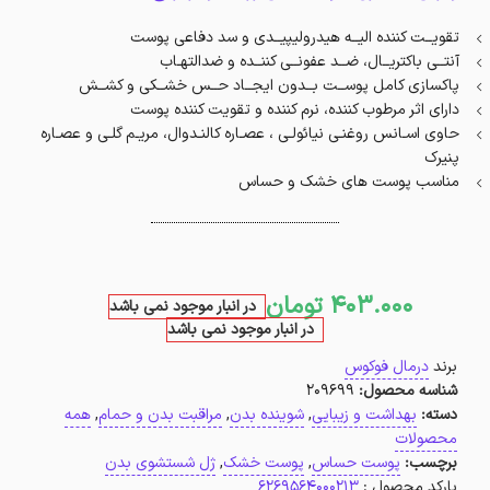
تقویــت کننده الیــه هیدرولیپیــدی و سد دفاعی پوست
آنتــی باکتریــال، ضــد عفونــی کننــده و ضدالتهـاب
پاکسازی کامل پوســت بــدون ایجــاد حــس خشــکی و کشــش
دارای اثر مرطوب کننده، نرم کننده و تقویت کننده پوست
حاوی اسـانس روغنـی نیائولـی ، عصـاره کالنـدوال، مریـم گلـی و عصـاره
پنیرک
مناسب پوست های خشک و حساس
403.000
تومان
در انبار موجود نمی باشد
در انبار موجود نمی باشد
برند
درمال فوکوس
شناسه محصول:
209699
دسته:
بهداشت و زیبایی
,
شوینده بدن
,
مراقبت بدن و حمام
,
همه
محصولات
برچسب:
پوست حساس
,
پوست خشک
,
ژل شستشوی بدن
بارکد محصول :
6269564000213