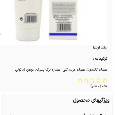
زرالیا اولترا
ترکیبات :
عصاره کالندولا، عصاره مریم گلی، عصاره برگ پنیرک، روغن نیائولی
0/5
(0 نظر)
ویژگیهای محصول