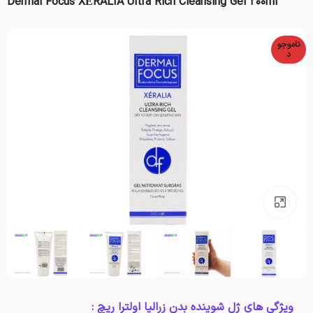
Dermal Focus XÉRALIA Ultra Rich Cleansing Gel 200ml
ناموجو
د
بزرگنمایی تصویر
ویژگی های ژل شوینده بدن زرالیا اولترا ریچ :