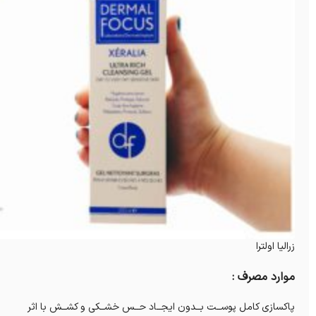
زرالیا اولترا
موارد مصرف :
پاکسازی کامل پوســت بــدون ایجــاد حــس خشــکی و کشــش با اثر