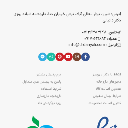
آدرس: شیراز، بلوار معالی آباد، نبش خیابان دنا، داروخانه شبانه روزی
دکتر دانیالی
تلفن: 07136383148
همراه: 09170621682
ایمیل: info@drdanyali.com
ارتباط با دکتر داروساز
فرم پذیرش مشتری
مجوزهای داروخانه
پاسخ به پرسش های متداول
تضمین اصالت کالا
شرایط استفاده
شرایط ارسال سفارش
تاریخچه داروسازی
کنترل اصالت محصولات
رویه بازگردادن کالا