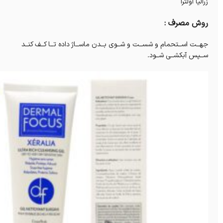
زرالیا اولترا
روش مصرف :
جهــت اســتحمام و شســت و شــوی بــدن ماســاژ داده تــا کــف کنــد
ســپس آبکشــی شــود.