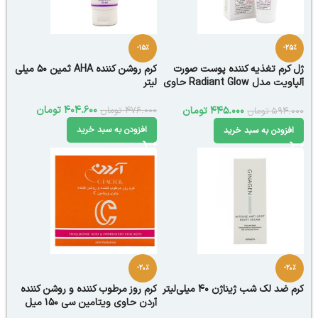
-15%
-25%
ژل کرم تغذیه کننده پوست صورت
کرم روشن کننده AHA ثمین 50 میلی
آلپاویت مدل Radiant Glow حاوی
لیتر
ویتامین ث و فولیک اسید 50 میلی
لیتر
404.600
تومان
476.000
تومان
445.000
تومان
594.000
تومان
افزودن به سبد خرید
افزودن به سبد خرید
-20%
-20%
کرم ضد لک شب ژیناژن 40 میلی‌لیتر
کرم روز مرطوب کننده و روشن کننده
آردن حاوی ویتامین سی 150 میل