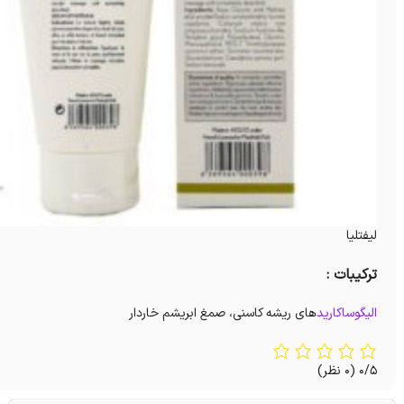
لیفتلیا
ترکیبات :
الیگوساکارید
های ریشه کاسنی، صمغ ابریشم خاردار
0/5
(0 نظر)