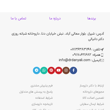
برندها
درباره ما
تماس با ما
آدرس: شیراز، بلوار معالی آباد، نبش خیابان دنا، داروخانه شبانه روزی
دکتر دانیالی
تلفن: 07136383148
همراه: 09170621682
ایمیل: info@drdanyali.com
ارتباط با دکتر داروساز
فرم پذیرش مشتری
مجوزهای داروخانه
پاسخ به پرسش های متداول
تضمین اصالت کالا
شرایط استفاده
شرایط ارسال سفارش
تاریخچه داروسازی