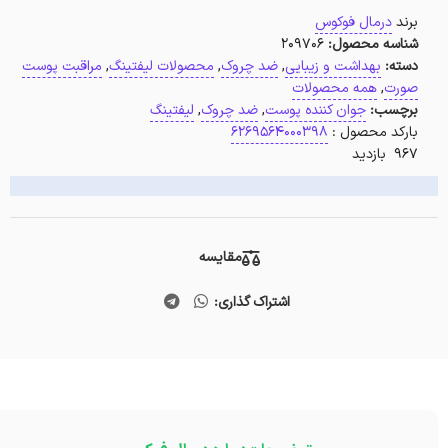
برند
درمال فوکوس
شناسه محصول:
209706
دسته:
بهداشت و زیبایی
,
ضد چروک
,
محصولات لیفتینگ
,
مراقبت پوست
صورت
,
همه محصولات
برچسب:
جوان کننده پوست
,
ضد چروک
,
لیفتینگ
بارکد محصول :
6269564000398
967 بازدید
مقایسه
اشتراک گذاری: