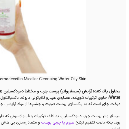
emodexcillin Micellar Cleansing Water Oily Skin
محل
Water؛
حاوی ترکیبات شوینده، عصاره‌ی هیدرو گلایکولی بابونه، دکسپانتنول، ن
درخت چای است که به پاک‌سازی پوست صورت و چشم‌ها از مواد آرایشی، چر‌بی
میسلار واتر پوست چرب دمودکسیلین، به لطف ترکیبات و فرمولاسیونی که دارد
بود، بلکه باعث تنظیم‌ ترشح
سبوم یا چربی پوست
نماید.