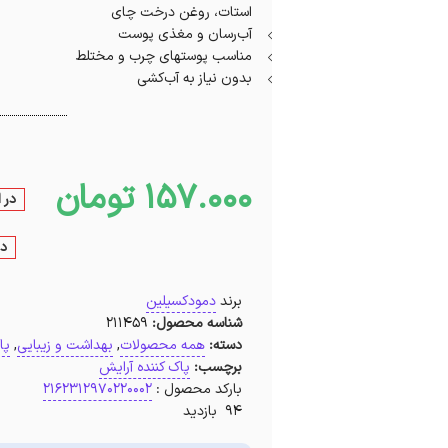
استات، روغن درخت چای
آب‌رسان و مغذی پوست
مناسب پوستهای چرب و مختلط
بدون نیاز به آب‌کشی
157.000
تومان
در 
در
برند
دمودکسیلین
شناسه محصول:
211459
دسته:
همه محصولات
,
بهداشت و زیبایی
,
پا
برچسب:
پاک کننده آرایش
بارکد محصول :
2162312970220002
94 بازدید