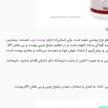
D
 هر نوع پوستی مفید است، ولی کسانی‌که دارای
پوست چرب
هستند، بیشترین
بهره را آن آن می‌برند. زیرا روغن درخت چای ضد باکتری، ضد اکسیداسیون، ضد آلودگی و ضد التهاب است و در تنظیم ترشح چربی پوست و پی هاش pH
ش و پیش‌گیری از ایجاد جوش موثر و سودمند‌ می‌باشد‌ و مغذی پوست است.
و به صورت آنلاین از سایت داروخانه‌ دکتر دانیالی اقدام نمایید. داروخانه‌
کمک به تمیز نمودن پوست از مواد آرایشی، چربی اضافی و آلودگی‌های محیطی. کمک به کنترل و متعادل نمودن ترشح چربی و پی هاش pH پوست.