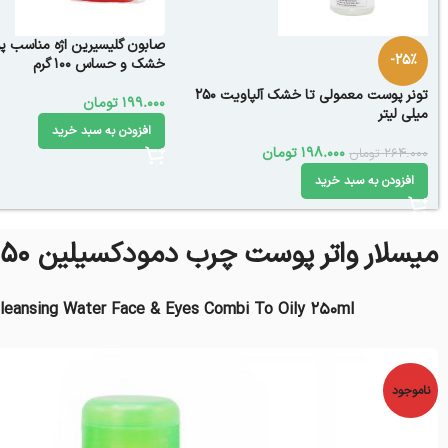
صابون گلیسیرین اژه مناسب 
-25%
خشک و حساس 100 گرم
تونر پوست‌ معمولی تا خشک آلپاویت ۲۵۰
199.000
تومان
میلی لیتر
افزودن به سبد خرید
198.000
تومان
264.000
تومان
افزودن به سبد خرید
میسلار واتر پوست چرب دمودکسیلین 250 میلی لیتر
Cleansing Water Face & Eyes Combi To Oily 250ml
ناموجود