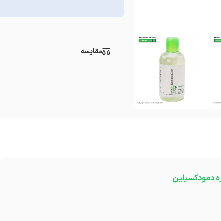
مقایسه
ره دمودکسیلین