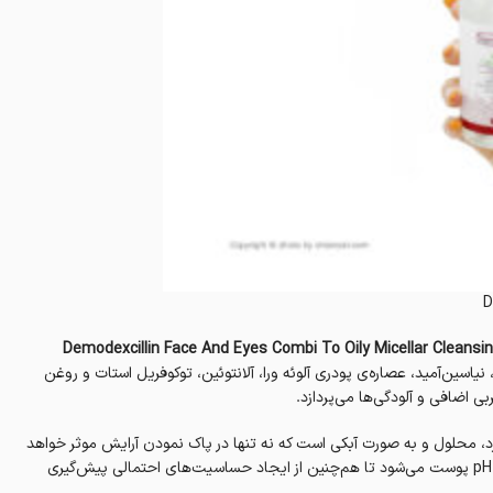
D
ول‌ پاک کننده آرایش (میسلارواتر) پوست چرب و مختلط دمودکسیلین Demodexcillin Face And Eyes Combi To Oily Micellar Cleansing
یاسین‌آمید، عصاره‌ی پودری آلوئه ورا، آلانتوئین، توکوفریل استات و روغن
 اضافی و آلودگی‌ها می‌پردازد.
، محلول‌ و به صورت آبکی است که نه تنها در پاک نمودن آرایش موثر خواهد
و متعادل‌سازی پی هاش pH پوست می‌شود تا هم‌چنین از ایجاد حساسیت‌های احتمالی پیش‌گیری