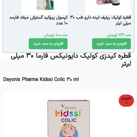
قطره کولیک ریلیف ایده دارو طب 30
کپسول پروکید گسترش میلاد فارمد
میلی لیتر
10 عدد
73.000
تومان
100.000
تومان
افزودن به سبد خرید
افزودن به سبد خرید
قطره کیدزی کولیک دایونیکس فارما 30 میلی
لیتر
Dayonix Pharma Kidssi Colic 30 ml
ناموجو
د