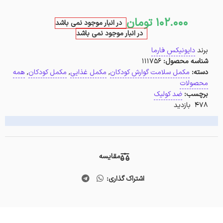
102.000
تومان
در انبار موجود نمی باشد
در انبار موجود نمی باشد
برند
دایونیکس فارما
شناسه محصول:
111756
دسته:
مکمل سلامت گوارش کودکان
,
مکمل غذایی
,
مکمل کودکان
,
همه
محصولات
برچسب:
ضد کولیک
478 بازدید
مقایسه
اشتراک گذاری: