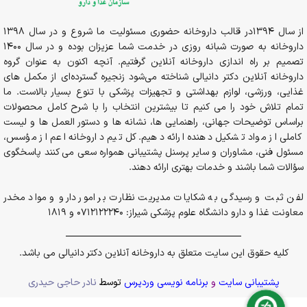
از سال 1394در قالب داروخانه حضوری مسئولیت ما شروع و در سال 1398
داروخانه به صورت شبانه روزی در خدمت شما عزیزان بوده و در سال 1400
تصمیم بر راه اندازی داروخانه آنلاین گرفتیم. آنچه اکنون به عنوان گروه
داروخانه آنلاین دکتر دانیالی شناخته می‌شود زنجیره گسترده‌ای از مکمل های
غذایی، ورزشی، لوازم بهداشتی و تجهیزات پزشکی با تنوع بسیار بالاست. ما
تمام تلاش خود را می کنیم تا بیشترین انتخاب را با شرح کامل محصولات
براساس توضیحات جهانی، راهنمایی ها، نشانه ها و دستور العمل ها و لیست
کاملی از مواد تشکیل دهنده ارائه دهیم. کل تیم داروخانه اعم از مؤسس،
مسئول فنی، مشاوران و سایر پرسنل پشتیبانی همواره سعی می کنند پاسخگوی
سؤالات شما باشند و خدمات بهتری ارائه دهند.
لفن ثبت و رسیدگی به شکایات مدیریت نظارت بر امور دارو و مواد مخدر
معاونت غذا و دارو دانشگاه علوم پزشکی شیراز: 0712122240 و 1819
کلیه حقوق این سایت متعلق به داروخانه آنلاین دکتر دانیالی می باشد.
پشتیبانی سایت
و
برنامه نویسی وردپرس
توسط
نادر حاجی حیدری