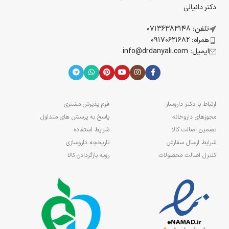
دکتر دانیالی
تلفن: 07136383148
همراه: 09170621682
ایمیل: info@drdanyali.com
ارتباط با دکتر داروساز
فرم پذیرش مشتری
مجوزهای داروخانه
پاسخ به پرسش های متداول
تضمین اصالت کالا
شرایط استفاده
شرایط ارسال سفارش
تاریخچه داروسازی
کنترل اصالت محصولات
رویه بازگردادن کالا