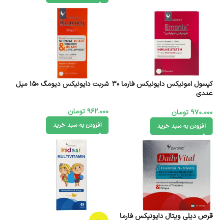
کپسول امونیکس دایونیکس فارما 30
شربت دایونیکس دیومگ 150 میل
عددی
962.000
تومان
970.000
تومان
افزودن به سبد خرید
افزودن به سبد خرید
قرص دیلی ویتال دایونیکس فارما