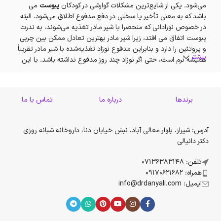
می‌شود. یکی از شایع‌ترین مشکلات گوارشی در کودکان
یبوست
می
باشد که به معنی تأخیر یا سختی در دفع مدفوع اطلاق می‌شود. البته
در خصوص نوزادانی که منحصرا با شیر مادر تغذیه می‌شوند، به ندرت
یبوست اتفاق می افتد، زیرا شیر مادر بهترین تعادل ممکن بین چربی
و پروتئین را دارد و بنابراین مدفوع نوزاد تغذیه‌شده با شیر مادر تقریباً
بیشتر
همیشه نرم است، حتی اگر نوزاد چند روز مدفوع نداشته باشد. با این
حال کودکان در سنین بالاتر ممکن است به این عارضه دچار شوند.
از دیگر اختلالات گوارشی بدن کودک،
اسهال
است. بیشتر موارد اسهال در
برندها
درباره ما
تماس با ما
کودکان خفیف است و تا زمانی که کودک دچار کم‌آبی نشود، تهدیدی
جدی برای سلامت او نیست. اما کم‌آب شدن بدن خود می‌تواند
خطرناک باشد، پس بسیار ضروری است که مطمئن شوید در صورت
آدرس: شیراز، بلوار معالی آباد، نبش خیابان دنا، داروخانه شبانه روزی
وجود اسهال، کودکتان مقدار زیادی مایعات دریافت می‌کند. همچنین
دکتر دانیالی
هیچ داروی ضداسهالی به نوزادتان ندهید، مگر اینکه پزشک آن را
تجویز کرده باشد، زیرا این داروها می‌تواند برای نوزادان و کودکان
تلفن: 07136383148
شیرخوار خطرناک باشد.
همراه: 09170621682
ایمیل: info@drdanyali.com
تمام کودکان گاهی به دلایل مختلف دچار اسهال می‌شوند. اما بعضی
از آنها بیشتر از دیگر کودکان و اکثر اوقات اسهال دارند که ممکن است به
دلیل عارضه‌ای به نام
سندرم رودۀ تحریک‌پذیر
باشد. این سندرم
می‌تواند باعث اسهال، نفخ، انقباضات شکمی یا دل‌پیچه و یبوست