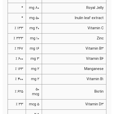
*
80 mg
Royal Jelly
*
50 mg
Inulin leaf extract
133 %
20 mg
Vitamin C
333 %
10 mg
Zinc
267 %
16 mg
Vitamin B3
600 %
3 mg
Vitamin B6
163 %
2 mg
Manganese
400 %
2 mg
Vitamin B1
50
625 %
Biotin
mcg
33 %
5 mcg
Vitamin D3