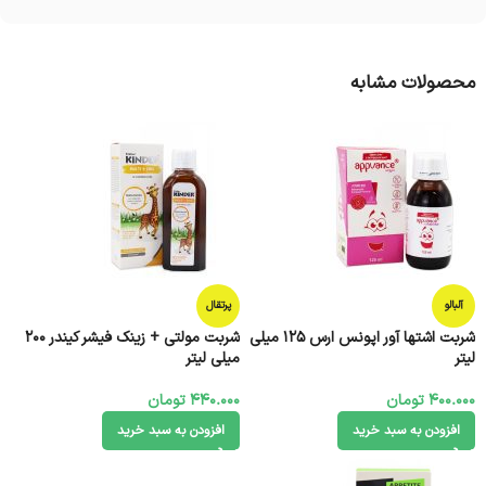
محصولات مشابه
آلبالو
پرتقال
شربت اشتها آور اپونس ارس 125 میلی
شربت مولتی + زینک فیشر کیندر 200
لیتر
میلی لیتر
400.000
تومان
440.000
تومان
افزودن به سبد خرید
افزودن به سبد خرید