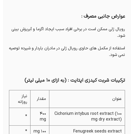
عوارض جانبی مصرف :
رویال ژلی ممکن است در برخی افراد سبب ایجاد اگزما و آبریزش بینی
شود.
استفاده از مکمل های حاوی رویال ژلی در مادران باردار و شیرده توصیه
نمی شود.
ترکیبات شربت کیدزی اپتایت : (به ازای 10 میلی لیتر)
نیاز
عنوان
مقدار
روزانه
400
Cichorium intybus root extract (100
*
mg
mg dry extract)
*
100 mg
Fenugreek seeds extract