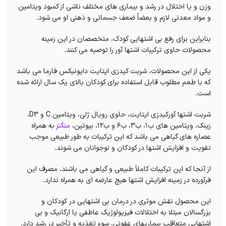
وزن و یا اختلال در رشد و بیماری های مختلف ناشی از کمبود ویتامین
و مواد معدنی لازم و بعضاً ضعف جسمانی و ذهنی او می شود.
بنابراین برای رفع بی اشتهایی کودک، متخصصان در این زمینه
محصولات حاوی ترکیبات اشتها آور را توصیه می کنند.
یکی از این محصولات، شربت کیدزی اپتایت دایونیکس فارما می باشد
که با طعم مطلوب قابل استفاده برای کودکان بالای یک سال ارائه شده
است.
شربت اشتها آورکیدزی اپتایت، حاوی رویال ژلی، ویتامین C و D3،
زینک، ویتامین های ب1، ب3، ب6 و ب12، بیوتین،
منگنز
به همراه
عصاره های گیاهی می باشد که این ترکیبات به طور طبیعی موجب
تقویت و افزایش اشتها در کودکان و نوجوانان می شوند.
از آنجا که این ترکیبات کاملاً طبیعی و گیاهی می باشند، مصرف این
فرآورده در زمینه افزایش اشتها هیچ عارضه ای به همراه ندارد.
این محصول نقش موثری در درمان بی اشتهایی در کودکان و
بزرگسالان مبتلا به اختلالات فیزیولوژیک عاطفی یا ارگانیک و بی
اشتهایی متعاقب بیماریهای عفونی، سوء تغذیه و تأخیر در رشد دارد.