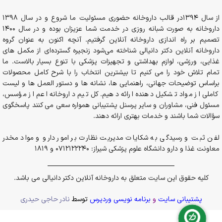
از سال 1394در قالب داروخانه حضوری مسئولیت ما شروع و در سال 1398
داروخانه به صورت شبانه روزی در خدمت شما عزیزان بوده و در سال 1400
تصمیم بر راه اندازی داروخانه آنلاین گرفتیم. آنچه اکنون به عنوان گروه
داروخانه آنلاین دکتر دانیالی شناخته می‌شود زنجیره گسترده‌ای از مکمل های
غذایی، ورزشی، لوازم بهداشتی و تجهیزات پزشکی با تنوع بسیار بالاست. ما
تمام تلاش خود را می کنیم تا بیشترین انتخاب را با شرح کامل محصولات
براساس توضیحات جهانی، راهنمایی ها، نشانه ها و دستور العمل ها و لیست
کاملی از مواد تشکیل دهنده ارائه دهیم. کل تیم داروخانه اعم از مؤسس،
مسئول فنی، مشاوران و سایر پرسنل پشتیبانی همواره سعی می کنند پاسخگوی
سؤالات شما باشند و خدمات بهتری ارائه دهند.
لفن ثبت و رسیدگی به شکایات مدیریت نظارت بر امور دارو و مواد مخدر
معاونت غذا و دارو دانشگاه علوم پزشکی شیراز: 0712122240 و 1819
کلیه حقوق این سایت متعلق به داروخانه آنلاین دکتر دانیالی می باشد.
پشتیبانی سایت
و
برنامه نویسی وردپرس
توسط
نادر حاجی حیدری