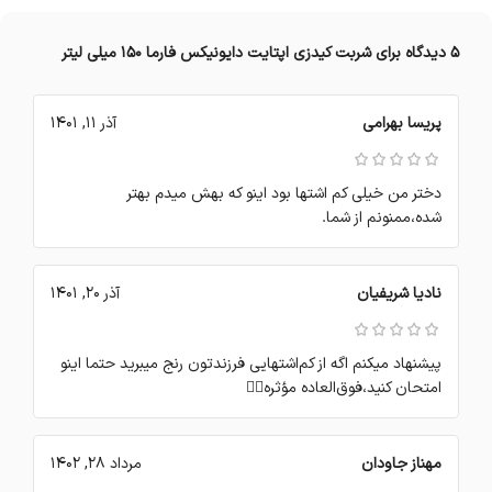
5 دیدگاه برای
شربت کیدزی اپتایت دایونیکس فارما 150 میلی لیتر
پریسا بهرامی
آذر 11, 1401
دختر من خیلی کم اشتها بود اینو که بهش میدم بهتر
شده،ممنونم از شما.
نادیا شریفیان
آذر 20, 1401
پیشنهاد میکنم اگه از کم‌اشتهایی فرزندتون رنج میبرید حتما اینو
امتحان کنید،فوق‌العاده مؤثره👍🏻
مهناز جاودان
مرداد 28, 1402