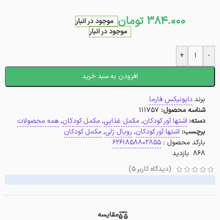
384.000
تومان
موجود در انبار
موجود در انبار
+
-
افزودن به سبد خرید
برند
دایونیکس فارما
شناسه محصول:
111757
دسته:
اشتها آور کودکان
,
مکمل غذایی
,
مکمل کودکان
,
همه محصولات
برچسب:
اشتها آور کودکان
,
رویال ژلی
,
مکمل کودکان
بارکد محصول :
6261858802855
868 بازدید
(دیدگاه کاربر
5
)
مقایسه