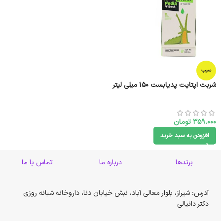
سیب
شربت اپتایت پدیابست 150 میلی لیتر
359.000
تومان
افزودن به سبد خرید
برندها
درباره ما
تماس با ما
آدرس: شیراز، بلوار معالی آباد، نبش خیابان دنا، داروخانه شبانه روزی
دکتر دانیالی