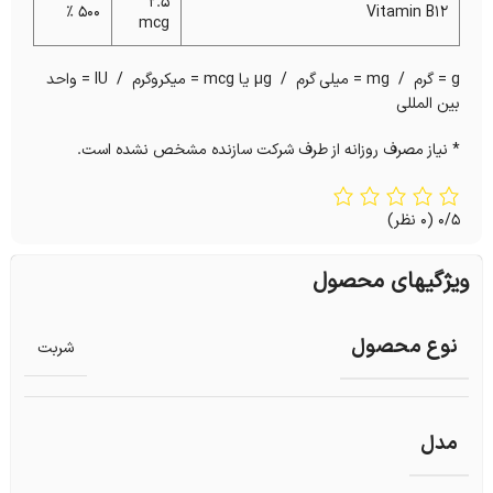
2.5
500 %
Vitamin B12
mcg
g = گرم / mg = میلی گرم / µg یا mcg = میکروگرم / IU = واحد
بین المللی
* نیاز مصرف روزانه از طرف شرکت سازنده مشخص نشده است.
0/5
(0 نظر)
ویژگیهای محصول
نوع محصول
شربت
مدل