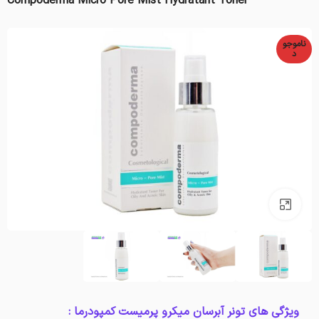
Compoderma Micro Pore Mist Hydratant Toner
ناموجو
د
بزرگنمایی تصویر
ویژگی های تونر آبرسان میکرو پرمیست کمپودرما :