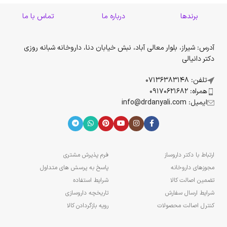
برندها
درباره ما
تماس با ما
آدرس: شیراز، بلوار معالی آباد، نبش خیابان دنا، داروخانه شبانه روزی
دکتر دانیالی
تلفن: 07136383148
همراه: 09170621682
ایمیل: info@drdanyali.com
ارتباط با دکتر داروساز
فرم پذیرش مشتری
مجوزهای داروخانه
پاسخ به پرسش های متداول
تضمین اصالت کالا
شرایط استفاده
شرایط ارسال سفارش
تاریخچه داروسازی
کنترل اصالت محصولات
رویه بازگردادن کالا