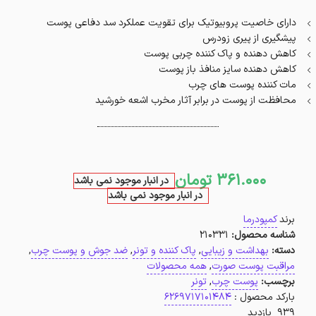
دارای خاصیت پروبیوتیک برای تقویت عملکرد سد دفاعی پوست
پیشگیری از پیری زودرس
کاهش دهنده و پاک کننده چربی پوست
کاهش دهنده سایز منافذ باز پوست
مات کننده پوست های چرب
محافظت از پوست در برابر آثار مخرب اشعه خورشید
361.000
تومان
در انبار موجود نمی باشد
در انبار موجود نمی باشد
برند
کمپودرما
شناسه محصول:
210331
دسته:
بهداشت و زیبایی
,
پاک کننده و تونر
,
ضد جوش و پوست چرب
,
مراقبت پوست صورت
,
همه محصولات
برچسب:
پوست چرب
,
تونر
بارکد محصول :
6269717101484
939 بازدید