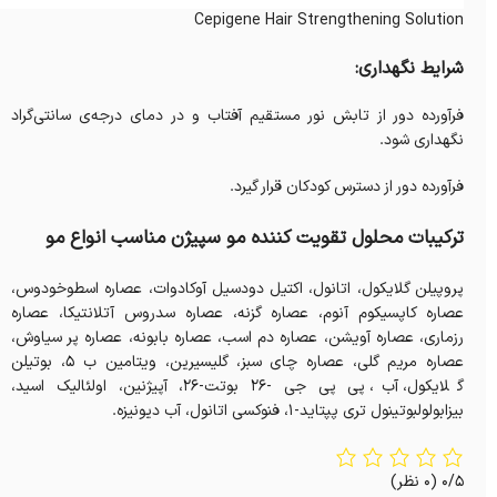
Cepigene Hair Strengthening Solution
شرایط نگهداری:
فرآورده دور از تابش نور مستقیم آفتاب و در دمای درجه‌ی سانتی‌گراد
نگهداری شود.
فرآورده دور از دسترس کودکان قرار گیرد.
ترکیبات محلول تقویت کننده مو سپیژن مناسب انواع مو
پروپیلن گلایکول، اتانول، اکتیل دودسیل آوکادوات، عصاره اسطوخودوس،
عصاره کاپسیکوم آنوم، عصاره گزنه، عصاره سدروس آتلانتیکا، عصاره
رزماری، عصاره آویشن، عصاره دم اسب، عصاره بابونه، عصاره پر سیاوش،
عصاره مریم گلی، عصاره چای سبز، گلیسیرین، ویتامین ب ۵، بوتیلن
گلایکول، آب، پی پی جی -۲۶ بوتت-۲۶، آپیژنین، اولئالیک اسید،
بیزابولولبوتینول تری پپتاید-۱، فنوکسی اتانول، آب دیونیزه.
0/5
(0 نظر)