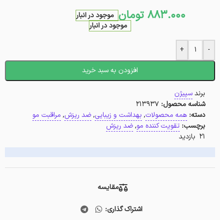
883.000
تومان
موجود در انبار
موجود در انبار
+
-
افزودن به سبد خرید
برند
سپیژن
شناسه محصول:
213937
دسته:
همه محصولات
,
بهداشت و زیبایی
,
ضد ریزش
,
مراقبت مو
برچسب:
تقویت کننده مو
,
ضد ریزش
21 بازدید
مقایسه
اشتراک گذاری: