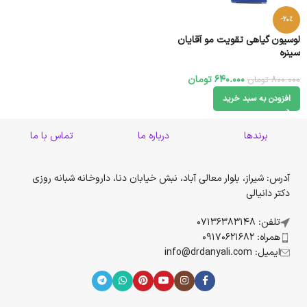
-20%
لوسیون گیاهی تقویت مو آقایان
سینره
640.000
تومان
800.000
تومان
افزودن به سبد خرید
برندها
درباره ما
تماس با ما
آدرس: شیراز، بلوار معالی آباد، نبش خیابان دنا، داروخانه شبانه روزی
دکتر دانیالی
تلفن: 07136383148
همراه: 09170621682
ایمیل: info@drdanyali.com