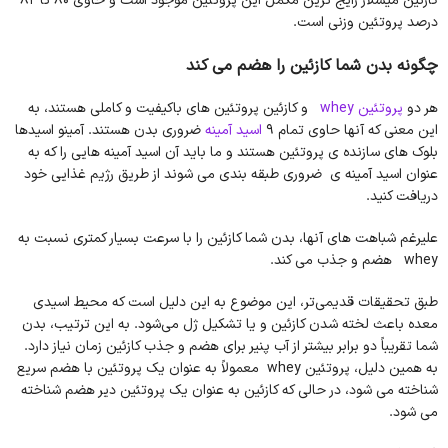
کازئین میسلار رایج ترین مکمل این پروتئین موجود است و حاوی 80 تا 82
درصد پروتئین وزنی است.
چگونه بدن شما کازئین را هضم می کند
هر دو
پروتئین whey
و کازئین پروتئین های باکیفیت و کاملی هستند، به
این معنی که آنها حاوی تمام 9
اسید آمینه
ضروری بدن هستند. آمینو اسیدها
بلوک های سازنده ی پروتئین هستند و ما باید آن اسید آمینه هایی را که به
عنوان اسید آمینه ی ضروری طبقه بندی می شوند از طریق رژیم غذایی خود
دریافت کنید.
علیرغم شباهت های آنها، بدن شما کازئین را با سرعت بسیار کمتری نسبت به
whey هضم و جذب می کند.
طبق تحقیقات قدیمی‌تر، این موضوع به این دلیل است که محیط اسیدی
معده باعث لخته شدن کازئین و یا تشکیل ژل می‌شود. به این ترتیب، بدن
شما تقریباً دو برابر بیشتر از آب پنیر برای هضم و جذب کازئین زمان نیاز دارد.
به همین دلیل، پروتئین whey معمولاً به عنوان یک پروتئین با هضم سریع
شناخته می شود، در حالی که کازئین به عنوان یک پروتئین دیر هضم شناخته
می شود.