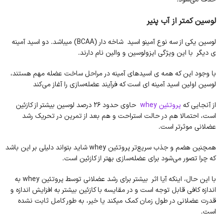
لوسین کمتر از آب پنیر
لوسین یکی از سه نوع آمینو اسید شاخه دار (BCAA) میباشد. دو اسید آمینه
ی دیگر با این ویژگی ایزولوسین و والین نام دارند.
با وجود این که همه ی اسیدهای آمینه در مراحل ساخت عضله مهم هستند،
لوسین اولین اسید آمینه ای است که فرآیند عضله‌سازی را آغاز می‌کند
از آنجایی که
پروتئین whey
حاوی حدود 26 درصد لوسین بیشتر از کازئین
است، احتمالا هم در حالت استراحت و هم بعد از تمرین در تحریک رشد
عضلانی موثرتر است.
همچنین هضم و جذب سریع‌تر پروتئین whey شاید بتواند دلیلی بر این باشد
که چرا تصور می‌شود برای عضله‌سازی بهتر از کازئین است.
با این حال، اینکه آیا اثر بیشتر برای رشد عضلانی توسط پروتئین whey به
اندازه کافی قابل توجه است و در مقایسه با کازئین بیشتر به افزایش اندازه و
قدرت عضلانی در طول زمان کمک میکند یا خیر، به طور کامل ثابت نشده
است.