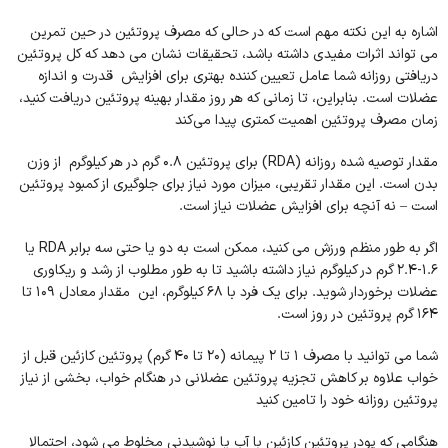
اشاره به این نکته مهم است که در حالی که مصرف پروتئین در حین تمرین
می تواند اثرات مفیدی داشته باشد، تحقیقات نشان می دهد که کل پروتئین
دریافتی روزانه شما عامل تعیین کننده بهتری برای افزایش قدرت و اندازه
عضلات است. بنابراین، تا زمانی که هر روز مقدار بهینه پروتئین دریافت کنید،
زمان مصرف پروتئین اهمیت کمتری پیدا می‌کند
مقدار توصیه شده روزانه (RDA) برای پروتئین 0.8 گرم در هر کیلوگرم از وزن
بدن است. این مقدار تقریبی، میزان مورد نیاز برای جلوگیری از کمبود پروتئین
است – نه آنچه برای افزایش عضلات نیاز است.
اگر به طور منظم ورزش می کنید، ممکن است به دو یا حتی سه برابر RDA یا
1.6-2.4 گرم در کیلوگرم نیاز داشته باشید تا به طور مطلوب از رشد و ریکاوری
عضلات برخوردار شوید. برای یک فرد با 68 کیلوگرم، این مقدار معادل 109 تا
164 گرم پروتئین در روز است.
شما می توانید با مصرف 1 تا 2 پیمانه (20 تا 40 گرم) پروتئین کازئین قبل از
خواب علاوه بر کاهش تجزیه پروتئین عضلانی در هنگام خواب، بخشی از نیاز
پروتئین روزانه خود را تامین کنید
هنگامی که پودر پروتئین کازئین با آب یا نوشیدنی مخلوط می شود، احتمالا