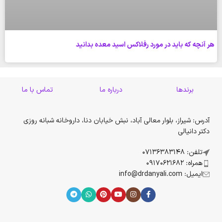
هر آنچه که باید در مورد رفلاکس اسید معده بدانید
برندها
درباره ما
تماس با ما
آدرس: شیراز، بلوار معالی آباد، نبش خیابان دنا، داروخانه شبانه روزی
دکتر دانیالی
تلفن: 07136383148
همراه: 09170621682
ایمیل: info@drdanyali.com