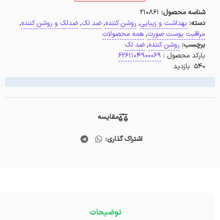
شناسه محصول:
210861
دسته:
بهداشت و زیبایی
,
روشن کننده
,
ضد لک
,
ضدلک و روشن کننده
,
مراقبت پوست صورت
,
همه محصولات
برچسب:
روشن کننده
,
ضد لک
بارکد محصول :
6261104900069
540 بازدید
مقایسه
اشتراک گذاری:
توضیحات