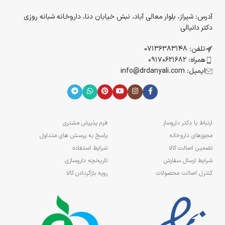
آدرس: شیراز، بلوار معالی آباد، نبش خیابان دنا، داروخانه شبانه روزی
دکتر دانیالی
تلفن: 07136383148
همراه: 09170621682
ایمیل: info@drdanyali.com
ارتباط با دکتر داروساز
فرم پذیرش مشتری
مجوزهای داروخانه
پاسخ به پرسش های متداول
تضمین اصالت کالا
شرایط استفاده
شرایط ارسال سفارش
تاریخچه داروسازی
کنترل اصالت محصولات
رویه بازگردادن کالا