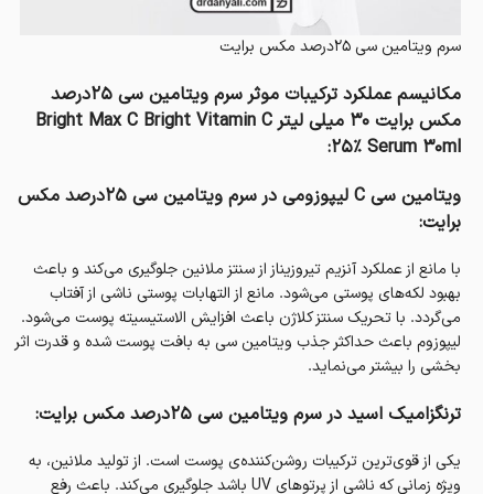
سرم ویتامین سی 25درصد مکس برایت
مکانیسم عملکرد ترکیبات موثر سرم ویتامین سی ۲۵درصد
مکس برایت 30 میلی لیتر Bright Max C Bright Vitamin C
25% Serum 30ml:
ویتامین سی C لیپوزومی‌ در سرم ویتامین سی ۲۵درصد مکس
برایت:
با مانع از عملکرد آنزیم تیروزیناز از سنتز ملانین جلوگیری می‌کند و باعث
بهبود لکه‌های پوستی می‌شود. مانع از التهابات پوستی ناشی از آفتاب
می‌گردد. با تحریک سنتز کلاژن باعث افزایش الاستيسيته پوست می‌شود.
لیپوز‌وم باعث حداكثر جذب ویتامین سی به بافت پوست شده و قدرت اثر
بخشی را بیشتر می‌نماید.
ترنگزامیک اسید در سرم ویتامین سی 25درصد مکس برایت:
یکی از قوی‌ترین ترکیبات روشن‌کننده‌ی پوست است. از تولید ملانین، به
ویژه زمانی که ناشی از پرتوهای UV باشد جلوگیری می‌کند. باعث رفع