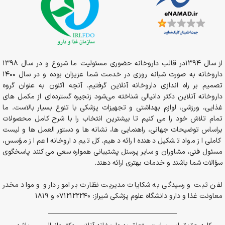
از سال 1394در قالب داروخانه حضوری مسئولیت ما شروع و در سال 1398
داروخانه به صورت شبانه روزی در خدمت شما عزیزان بوده و در سال 1400
تصمیم بر راه اندازی داروخانه آنلاین گرفتیم. آنچه اکنون به عنوان گروه
داروخانه آنلاین دکتر دانیالی شناخته می‌شود زنجیره گسترده‌ای از مکمل های
غذایی، ورزشی، لوازم بهداشتی و تجهیزات پزشکی با تنوع بسیار بالاست. ما
تمام تلاش خود را می کنیم تا بیشترین انتخاب را با شرح کامل محصولات
براساس توضیحات جهانی، راهنمایی ها، نشانه ها و دستور العمل ها و لیست
کاملی از مواد تشکیل دهنده ارائه دهیم. کل تیم داروخانه اعم از مؤسس،
مسئول فنی، مشاوران و سایر پرسنل پشتیبانی همواره سعی می کنند پاسخگوی
سؤالات شما باشند و خدمات بهتری ارائه دهند.
لفن ثبت و رسیدگی به شکایات مدیریت نظارت بر امور دارو و مواد مخدر
معاونت غذا و دارو دانشگاه علوم پزشکی شیراز: 0712122240 و 1819