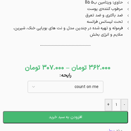
حاوی؛ ویتامین ب۵ B5
مرطوب کننده‌ی پوست
ضد باکتری و ضد تعرق
تحت لیسانس فرانسه
فرموله و تهیه شده در چندین مدل و نت های بویایی خنک، شیرین،
ملایم و انرژی بخش
362.000
تومان
–
307.000
تومان
رایحه
+
-
افزودن به سبد خرید
برند
بیول