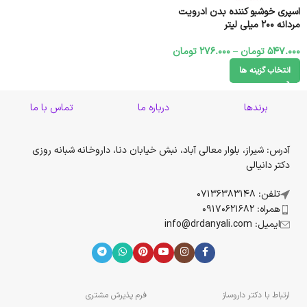
اسپری خوشبو کننده بدن ادرویت
مردانه ۲۰۰ میلی لیتر
547.000
تومان
–
276.000
تومان
انتخاب گزینه ها
برندها
درباره ما
تماس با ما
آدرس: شیراز، بلوار معالی آباد، نبش خیابان دنا، داروخانه شبانه روزی
دکتر دانیالی
تلفن: 07136383148
همراه: 09170621682
ایمیل: info@drdanyali.com
ارتباط با دکتر داروساز
فرم پذیرش مشتری