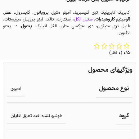
کاپریک کاپریلیک تری گلیسیرید، آمینو متیل پروپانول، گلیسرول، عطر،
آلومینیم کلروهیدرات
،
ستیل الکل
، استئارات، تالک، ایزو پروپیل میریستات،
فنیل تری متیکون، دی متوکسی متان، الکل اتیلیک،
پنتنول
، د- پنتنو
لاکتون.
0/5
(0 نظر)
ویژگیهای محصول
نوع محصول
اسپری
گروه
خوشبو کننده
,
ضد تعرق آقایان