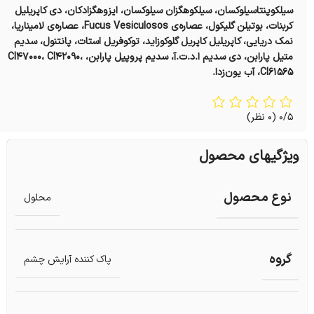
سیلکوپنتاسیلوکسان، سیلکوهگزان سیلوکسان، ایزوهگزادکان، دی کاپریلیل
کربنات، بوتیلن گلیکول، عصاره‌ی Fucus Vesiculosos، عصاره‌ی لامیناریا،
نمک دریایی، کاپریلیل کاپریل گلوکوزاید، توکوفریل استات، پانتنول، سدیم
متیل پارابن، دی سدیم ا.د.ت.آ، سدیم پروپیل پارابن، CI۴۷۰۰۰، CI۴۲۰۹۰،
CI۶۱۵۶۵، آب یون‌زدا.
0/5
(0 نظر)
ویژگیهای محصول
نوع محصول
محلول
گروه
پاک کننده آرایش چشم