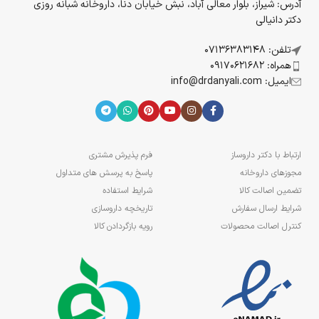
آدرس: شیراز، بلوار معالی آباد، نبش خیابان دنا، داروخانه شبانه روزی
دکتر دانیالی
تلفن: 07136383148
همراه: 09170621682
ایمیل: info@drdanyali.com
ارتباط با دکتر داروساز
فرم پذیرش مشتری
مجوزهای داروخانه
پاسخ به پرسش های متداول
تضمین اصالت کالا
شرایط استفاده
شرایط ارسال سفارش
تاریخچه داروسازی
کنترل اصالت محصولات
رویه بازگردادن کالا