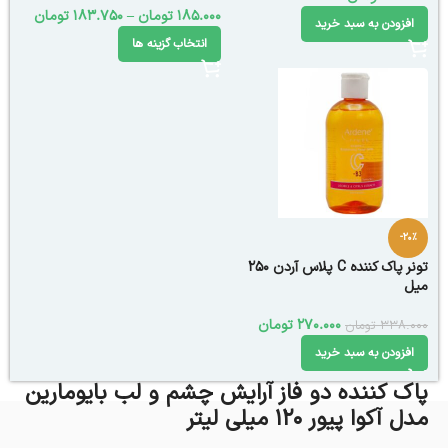
185.000
تومان
–
183.750
تومان
افزودن به سبد خرید
انتخاب گزینه ها
-20%
تونر پاک کننده C پلاس آردن 250
میل
270.000
تومان
338.000
تومان
افزودن به سبد خرید
پاک کننده دو فاز آرایش چشم و لب بایومارین
مدل آکوا پیور 120 میلی‌ لیتر