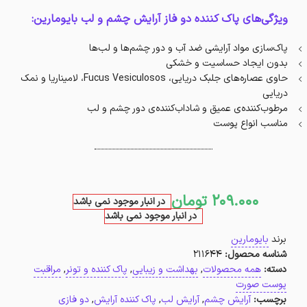
ویژگی‌های پاک کننده دو فاز آرایش چشم و لب بایومارین:
پاک‌سازی مواد آرایشی ضد آب و دور چشم‌ها و لب‌‌ها
بدون ایجاد حساسیت و خشکی
حاوی عصاره‌های جلبک دریایی، Fucus Vesiculosos، لامیناریا و نمک
دریایی
مرطوب‌کننده‌ی عمیق و شاداب‌کننده‌ی دور چشم و لب‌
مناسب انواع پوست
209.000
تومان
در انبار موجود نمی باشد
در انبار موجود نمی باشد
برند
بایومارین
شناسه محصول:
211644
دسته:
همه محصولات
,
بهداشت و زیبایی
,
پاک کننده و تونر
,
مراقبت
پوست صورت
برچسب:
آرایش چشم
,
آرایش لب
,
پاک کننده آرایش
,
دو فازی