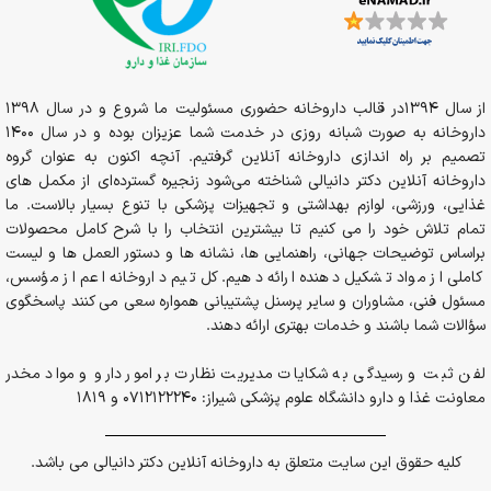
از سال 1394در قالب داروخانه حضوری مسئولیت ما شروع و در سال 1398
داروخانه به صورت شبانه روزی در خدمت شما عزیزان بوده و در سال 1400
تصمیم بر راه اندازی داروخانه آنلاین گرفتیم. آنچه اکنون به عنوان گروه
داروخانه آنلاین دکتر دانیالی شناخته می‌شود زنجیره گسترده‌ای از مکمل های
غذایی، ورزشی، لوازم بهداشتی و تجهیزات پزشکی با تنوع بسیار بالاست. ما
تمام تلاش خود را می کنیم تا بیشترین انتخاب را با شرح کامل محصولات
براساس توضیحات جهانی، راهنمایی ها، نشانه ها و دستور العمل ها و لیست
کاملی از مواد تشکیل دهنده ارائه دهیم. کل تیم داروخانه اعم از مؤسس،
مسئول فنی، مشاوران و سایر پرسنل پشتیبانی همواره سعی می کنند پاسخگوی
سؤالات شما باشند و خدمات بهتری ارائه دهند.
لفن ثبت و رسیدگی به شکایات مدیریت نظارت بر امور دارو و مواد مخدر
معاونت غذا و دارو دانشگاه علوم پزشکی شیراز: 0712122240 و 1819
کلیه حقوق این سایت متعلق به داروخانه آنلاین دکتر دانیالی می باشد.