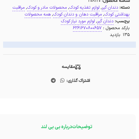
شناسه محصول:
208120
دسته:
دندان گیر
,
لوازم تغذیه کودک
,
محصولات مادر و کودک
,
مراقبت
بهداشتی کودک
,
مراقبت دهان و دندان کودک
,
همه محصولات
برچسب:
دندان گیر
,
لوازم مورد نیاز کودک
بارکد محصول :
6261670800657
135 بازدید
مقایسه
اشتراک گذاری:
توضیحات
درباره بی بی لند