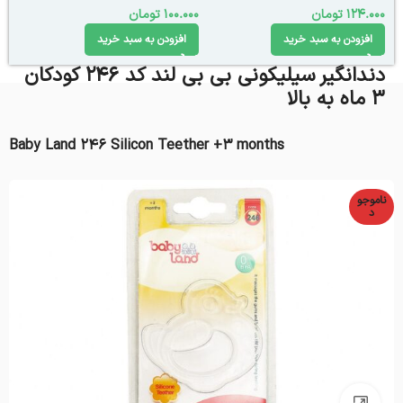
124.000
تومان
100.000
تومان
افزودن به سبد خرید
افزودن به سبد خرید
دندانگیر سیلیکونی بی بی لند کد 246 کودکان
3 ماه به بالا
Baby Land 246 Silicon Teether +3 months
ناموجو
د
بزرگنمایی تصویر