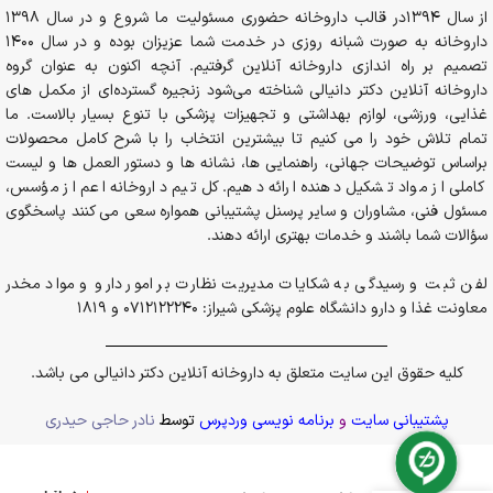
از سال 1394در قالب داروخانه حضوری مسئولیت ما شروع و در سال 1398
داروخانه به صورت شبانه روزی در خدمت شما عزیزان بوده و در سال 1400
تصمیم بر راه اندازی داروخانه آنلاین گرفتیم. آنچه اکنون به عنوان گروه
داروخانه آنلاین دکتر دانیالی شناخته می‌شود زنجیره گسترده‌ای از مکمل های
غذایی، ورزشی، لوازم بهداشتی و تجهیزات پزشکی با تنوع بسیار بالاست. ما
تمام تلاش خود را می کنیم تا بیشترین انتخاب را با شرح کامل محصولات
براساس توضیحات جهانی، راهنمایی ها، نشانه ها و دستور العمل ها و لیست
کاملی از مواد تشکیل دهنده ارائه دهیم. کل تیم داروخانه اعم از مؤسس،
مسئول فنی، مشاوران و سایر پرسنل پشتیبانی همواره سعی می کنند پاسخگوی
سؤالات شما باشند و خدمات بهتری ارائه دهند.
لفن ثبت و رسیدگی به شکایات مدیریت نظارت بر امور دارو و مواد مخدر
معاونت غذا و دارو دانشگاه علوم پزشکی شیراز: 0712122240 و 1819
کلیه حقوق این سایت متعلق به داروخانه آنلاین دکتر دانیالی می باشد.
پشتیبانی سایت
و
برنامه نویسی وردپرس
توسط
نادر حاجی حیدری