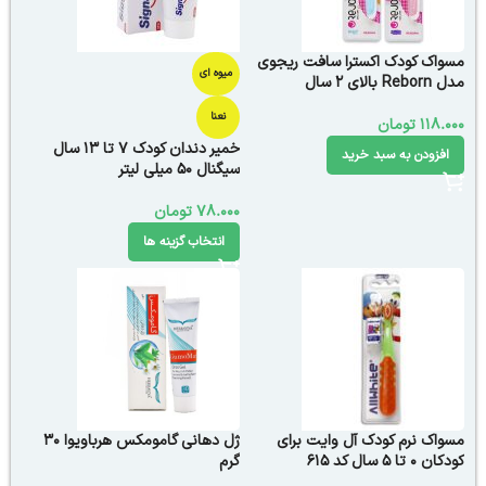
مسواک کودک اکسترا سافت ریجوی
میوه ای
مدل Reborn بالای 2 سال
نعنا
118.000
تومان
خمیر دندان کودک 7 تا 13 سال
افزودن به سبد خرید
سیگنال 50 میلی لیتر
78.000
تومان
انتخاب گزینه ها
مسواک نرم کودک آل وایت برای
ژل دهانی گامومکس هرباویوا 30
کودکان 0 تا 5 سال کد 615
گرم