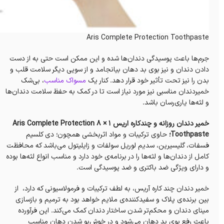
Aris Complete Protection Toothpaste
جرم‌ها باعث‌ پوسیدگی دندان‌ها شده و این ممکن است حتی به از دست
دادن دندان و نیز بوی بد دهان بیانجامد و از سویی دیگر سلامت قلب و
بدن را نیز تحت تأثیر خود قرار دهد. کنار یک
مسواک مناسب
، بی‌شک
خمیردندان مناسبی نیز مورد نیاز است تا در کمک به حفظ سلامت دندان‌ها
و لثه‌ها یاری‌رسان باشد.
خمیر دندان روزانه و چندکاره اریس Aris Complete Protection 8 × 1
Toothpaste؛
حاوی ترکیبات و مواد اثر‌بخشی همچون؛ دی کلسیم
فسفات، گلیسیرین، سدیم لوریل سولفات و زایلیتول می‌باشد که محافظت
کامل از دندان‌ها و لثه‌ها را در برنامه‌ی خود دارد و مناسب انواع لثه‌ها بوده
و دارای ویژگی ضد باکتری و ضد پوسیدگی است.
خمیر دندان چند کاره آریس، به لطف ترکیبات و فرمولاسیونی که دارد، از
بین برنده‌ی پلاک و سفید‌کننده‌ی ملایم خواهد بود به ترمیم و بازسازی
مینای دندان و محکم‌تر شدن ساختار دندان کمک می‌کند. این فرآورده
باعث‌ رفع بوی بد دهان می‌شود و در خوش‌بو شدن دهان مناسب