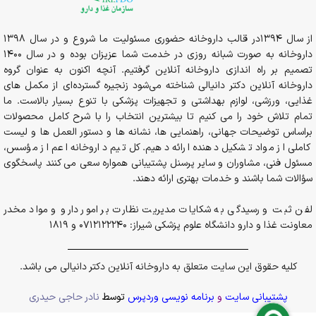
از سال 1394در قالب داروخانه حضوری مسئولیت ما شروع و در سال 1398
داروخانه به صورت شبانه روزی در خدمت شما عزیزان بوده و در سال 1400
تصمیم بر راه اندازی داروخانه آنلاین گرفتیم. آنچه اکنون به عنوان گروه
داروخانه آنلاین دکتر دانیالی شناخته می‌شود زنجیره گسترده‌ای از مکمل های
غذایی، ورزشی، لوازم بهداشتی و تجهیزات پزشکی با تنوع بسیار بالاست. ما
تمام تلاش خود را می کنیم تا بیشترین انتخاب را با شرح کامل محصولات
براساس توضیحات جهانی، راهنمایی ها، نشانه ها و دستور العمل ها و لیست
کاملی از مواد تشکیل دهنده ارائه دهیم. کل تیم داروخانه اعم از مؤسس،
مسئول فنی، مشاوران و سایر پرسنل پشتیبانی همواره سعی می کنند پاسخگوی
سؤالات شما باشند و خدمات بهتری ارائه دهند.
لفن ثبت و رسیدگی به شکایات مدیریت نظارت بر امور دارو و مواد مخدر
معاونت غذا و دارو دانشگاه علوم پزشکی شیراز: 0712122240 و 1819
کلیه حقوق این سایت متعلق به داروخانه آنلاین دکتر دانیالی می باشد.
پشتیبانی سایت
و
برنامه نویسی وردپرس
توسط
نادر حاجی حیدری