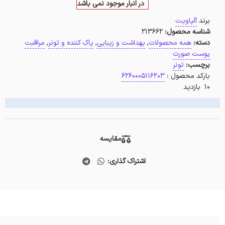
در انبار موجود نمی باشد
برند
آلپاویت
شناسه محصول:
213662
دسته:
همه محصولات
,
بهداشت و زیبایی
,
پاک کننده و تونر
,
مراقبت
پوست صورت
برچسب:
تونر
بارکد محصول :
6260005116203
10 بازدید
مقایسه
اشتراک گذاری: