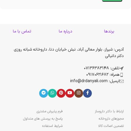
برندها
درباره ما
تماس با ما
آدرس: شیراز، بلوار معالی آباد، نبش خیابان دنا، داروخانه شبانه روزی
دکتر دانیالی
تلفن: 07136383148
همراه: 09170621682
ایمیل: info@drdanyali.com
ارتباط با دکتر داروساز
فرم پذیرش مشتری
مجوزهای داروخانه
پاسخ به پرسش های متداول
تضمین اصالت کالا
شرایط استفاده