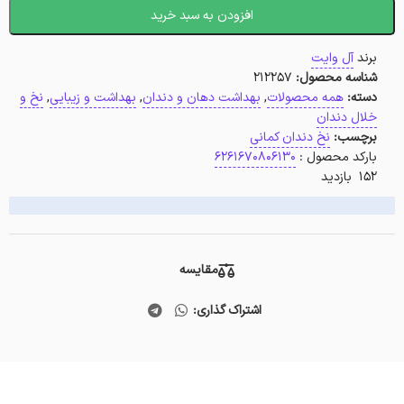
افزودن به سبد خرید
برند
آل وایت
شناسه محصول:
212257
دسته:
همه محصولات
,
بهداشت دهان و دندان
,
بهداشت و زیبایی
,
نخ و
خلال دندان
برچسب:
نخ دندان کمانی
بارکد محصول :
6261670806130
152 بازدید
مقایسه
اشتراک گذاری: