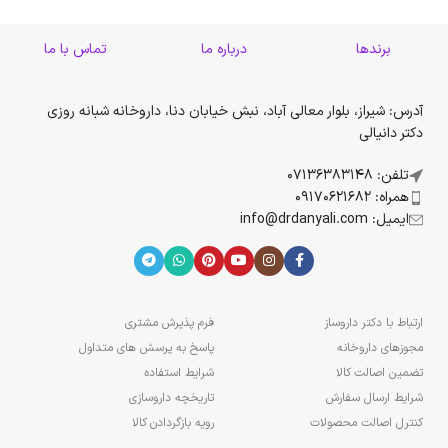
برندها
درباره ما
تماس با ما
آدرس: شیراز، بلوار معالی آباد، نبش خیابان دنا، داروخانه شبانه روزی
دکتر دانیالی
تلفن: 07136383148
همراه: 09170621682
ایمیل: info@drdanyali.com
ارتباط با دکتر داروساز
فرم پذیرش مشتری
مجوزهای داروخانه
پاسخ به پرسش های متداول
تضمین اصالت کالا
شرایط استفاده
شرایط ارسال سفارش
تاریخچه داروسازی
کنترل اصالت محصولات
رویه بازگردادن کالا