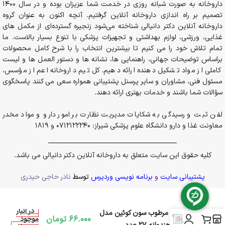
داروخانه به صورت شبانه روزی در خدمت شما عزیزان بوده و در سال 1400
تصمیم بر راه اندازی داروخانه آنلاین گرفتیم. آنچه اکنون به عنوان گروه
داروخانه آنلاین دکتر دانیالی شناخته می‌شود زنجیره گسترده‌ای از مکمل های
غذایی، ورزشی، لوازم بهداشتی و تجهیزات پزشکی با تنوع بسیار بالاست. ما
تمام تلاش خود را می کنیم تا بیشترین انتخاب را با شرح کامل محصولات
براساس توضیحات جهانی، راهنمایی ها، نشانه ها و دستور العمل ها و لیست
کاملی از مواد تشکیل دهنده ارائه دهیم. کل تیم داروخانه اعم از مؤسس،
مسئول فنی، مشاوران و سایر پرسنل پشتیبانی همواره سعی می کنند پاسخگوی
سؤالات شما باشند و خدمات بهتری ارائه دهند.
لفن ثبت و رسیدگی به شکایات مدیریت نظارت بر امور دارو و مواد مخدر
معاونت غذا و دارو دانشگاه علوم پزشکی شیراز: 0712122240 و 1819
کلیه حقوق این سایت متعلق به داروخانه آنلاین دکتر دانیالی می باشد.
پشتیبانی سایت
و
برنامه نویسی وردپرس
توسط
نادر حاجی حیدری
در انبار
دستمال مرطوب سون کوئین مدل
66.000
تومان
موجود