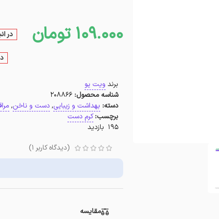
109.000
تومان
در ان
در
برند
ویت یو
شناسه محصول:
208866
دسته:
بهداشت و زیبایی
,
دست و ناخن
,
مرا
برچسب:
کرم دست
195 بازدید
(دیدگاه کاربر
1
)
مقایسه