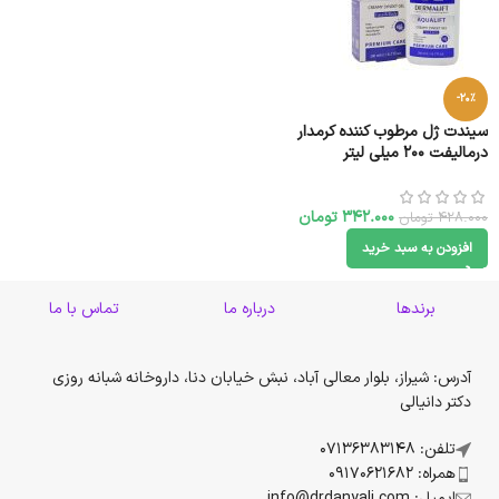
-20%
سیندت ژل مرطوب کننده کرمدار
درمالیفت ۲۰۰ میلی لیتر
342.000
تومان
428.000
تومان
افزودن به سبد خرید
برندها
درباره ما
تماس با ما
آدرس: شیراز، بلوار معالی آباد، نبش خیابان دنا، داروخانه شبانه روزی
دکتر دانیالی
تلفن: 07136383148
همراه: 09170621682
ایمیل: info@drdanyali.com