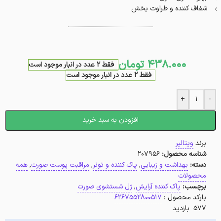
شفاف کننده و طراوت بخش
438.000
تومان
فقط 2 عدد در انبار موجود است
فقط 2 عدد در انبار موجود است
+
-
افزودن به سبد خرید
برند
ویتالیر
شناسه محصول:
207956
دسته:
بهداشت و زیبایی
,
پاک کننده و تونر
,
مراقبت پوست صورت
,
همه
محصولات
برچسب:
پاک کننده آرایش
,
ژل شستشوی صورت
بارکد محصول :
6267552800517
577 بازدید