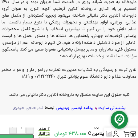
داروخانه به صورت شبانه روزی در خدمت شما عزیزان بوده و در سال 1400
تصمیم بر راه اندازی داروخانه آنلاین گرفتیم. آنچه اکنون به عنوان گروه
داروخانه آنلاین دکتر دانیالی شناخته می‌شود زنجیره گسترده‌ای از مکمل های
غذایی، ورزشی، لوازم بهداشتی و تجهیزات پزشکی با تنوع بسیار بالاست. ما
تمام تلاش خود را می کنیم تا بیشترین انتخاب را با شرح کامل محصولات
براساس توضیحات جهانی، راهنمایی ها، نشانه ها و دستور العمل ها و لیست
کاملی از مواد تشکیل دهنده ارائه دهیم. کل تیم داروخانه اعم از مؤسس،
مسئول فنی، مشاوران و سایر پرسنل پشتیبانی همواره سعی می کنند پاسخگوی
سؤالات شما باشند و خدمات بهتری ارائه دهند.
لفن ثبت و رسیدگی به شکایات مدیریت نظارت بر امور دارو و مواد مخدر
معاونت غذا و دارو دانشگاه علوم پزشکی شیراز: 0712122240 و 1819
کلیه حقوق این سایت متعلق به داروخانه آنلاین دکتر دانیالی می باشد.
پشتیبانی سایت
و
برنامه نویسی وردپرس
توسط
نادر حاجی حیدری
فقط
فوم شستشوی
+
-
2 عدد
438.000
تومان
صورت ویتامین C
در انبار