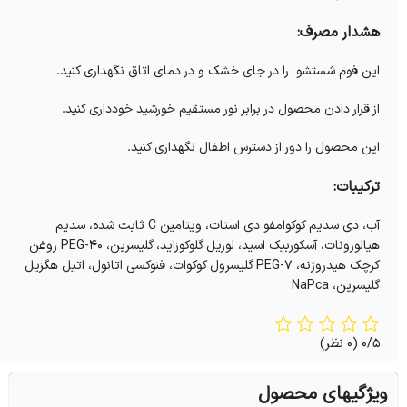
هشدار مصرف:
این فوم شستشو را در جای خشک و در دمای اتاق نگهداری کنید.
از قرار دادن محصول در برابر نور مستقیم خورشید خودداری کنید.
این محصول را دور از دسترس اطفال نگهداری کنید.
ترکیبات:
آب، دی سدیم کوکوامفو دی استات، ویتامین C ثابت شده، سدیم
هیالورونات، آسکوربیک اسید، لوریل گلوکوزاید، گلیسرین، PEG-۴۰ روغن
کرچک هیدروژنه، PEG-۷ گلیسرول کوکوات، فنوکسی اتانول، اتیل هگزیل
گلیسرین، NaPca
0/5
(0 نظر)
ویژگیهای محصول