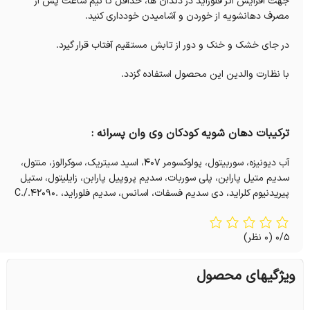
جهت افزایش اثر فلوراید در دندان ها، حداقل تا نیم ساعت پس از
مصرف دهانشویه از خوردن و آشامیدن خودداری کنید.
در جای خشک و خنک و دور از تابش مستقیم آفتاب قرار گیرد.
با نظارت والدین این محصول استفاده گزدد.
ترکیبات دهان شویه کودکان وی وان پسرانه :
آب دیونیزه، سوربیتول، پولوکسومر 407، اسید سیتریک، سوکرالوز، منتول،
سدیم متیل پارابن، پلی سوربات، سدیم پروپیل پارابن، زایلیتول، ستیل
پیریدنیوم کلراید، دی سدیم فسفات، اسانس، سدیم فلوراید، .C./.42090
0/5
(0 نظر)
ویژگیهای محصول