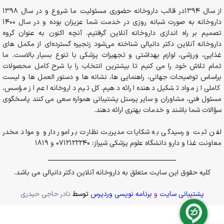
از سال 1394در قالب داروخانه حضوری مسئولیت ما شروع و در سال 1398
داروخانه به صورت شبانه روزی در خدمت شما عزیزان بوده و در سال 1400
تصمیم بر راه اندازی داروخانه آنلاین گرفتیم. آنچه اکنون به عنوان گروه
داروخانه آنلاین دکتر دانیالی شناخته می‌شود زنجیره گسترده‌ای از مکمل های
غذایی، ورزشی، لوازم بهداشتی و تجهیزات پزشکی با تنوع بسیار بالاست. ما
تمام تلاش خود را می کنیم تا بیشترین انتخاب را با شرح کامل محصولات
براساس توضیحات جهانی، راهنمایی ها، نشانه ها و دستور العمل ها و لیست
کاملی از مواد تشکیل دهنده ارائه دهیم. کل تیم داروخانه اعم از مؤسس،
مسئول فنی، مشاوران و سایر پرسنل پشتیبانی همواره سعی می کنند پاسخگوی
سؤالات شما باشند و خدمات بهتری ارائه دهند.
لفن ثبت و رسیدگی به شکایات مدیریت نظارت بر امور دارو و مواد مخدر
معاونت غذا و دارو دانشگاه علوم پزشکی شیراز: 0712122240 و 1819
کلیه حقوق این سایت متعلق به داروخانه آنلاین دکتر دانیالی می باشد.
پشتیبانی سایت
و
برنامه نویسی وردپرس
توسط
نادر حاجی حیدری