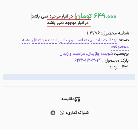
649.000
تومان
در انبار موجود نمی باشد
در انبار موجود نمی باشد
شناسه محصول:
116776
دسته:
بهداشت بانوان
,
بهداشت و زیبایی
,
شوینده واژینال
,
همه
محصولات
برچسب:
شوینده واژینال
,
مراقبت واژینال
بارکد محصول :
6262011203014
451 بازدید
مقایسه
اشتراک گذاری: