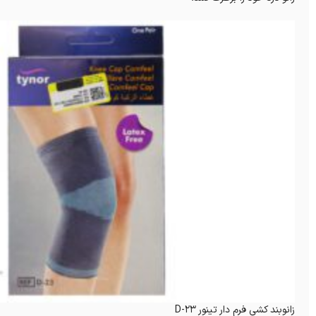
زانوبند کشی فرم دار تینور D-23