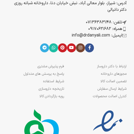
آدرس: شیراز، بلوار معالی آباد، نبش خیابان دنا، داروخانه شبانه روزی
دکتر دانیالی
تلفن: 07136383148
همراه: 09170621682
ایمیل: info@drdanyali.com
ارتباط با دکتر داروساز
فرم پذیرش مشتری
مجوزهای داروخانه
پاسخ به پرسش های متداول
تضمین اصالت کالا
شرایط استفاده
شرایط ارسال سفارش
تاریخچه داروسازی
کنترل اصالت محصولات
رویه بازگردادن کالا