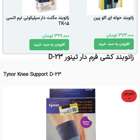
زانوبند حوله اى اكو پين
زانوبند مگنت دار سیلیکونی نرم اتسی
TK-15
373.000
تومان
399.000
تومان
افزودن به سبد خرید
افزودن به سبد خرید
زانوبند کشی فرم دار تینور D-23
Tynor Knee Support D-23
ناموجو
د