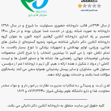
از سال 1394در قالب داروخانه حضوری مسئولیت ما شروع و در سال 1398
داروخانه به صورت شبانه روزی در خدمت شما عزیزان بوده و در سال 1400
تصمیم بر راه اندازی داروخانه آنلاین گرفتیم. آنچه اکنون به عنوان گروه
داروخانه آنلاین دکتر دانیالی شناخته می‌شود زنجیره گسترده‌ای از مکمل های
غذایی، ورزشی، لوازم بهداشتی و تجهیزات پزشکی با تنوع بسیار بالاست. ما
تمام تلاش خود را می کنیم تا بیشترین انتخاب را با شرح کامل محصولات
براساس توضیحات جهانی، راهنمایی ها، نشانه ها و دستور العمل ها و لیست
کاملی از مواد تشکیل دهنده ارائه دهیم. کل تیم داروخانه اعم از مؤسس،
مسئول فنی، مشاوران و سایر پرسنل پشتیبانی همواره سعی می کنند پاسخگوی
سؤالات شما باشند و خدمات بهتری ارائه دهند.
لفن ثبت و رسیدگی به شکایات مدیریت نظارت بر امور دارو و مواد مخدر
معاونت غذا و دارو دانشگاه علوم پزشکی شیراز: 0712122240 و 1819
کلیه حقوق این سایت متعلق به داروخانه آنلاین دکتر دانیالی می باشد.