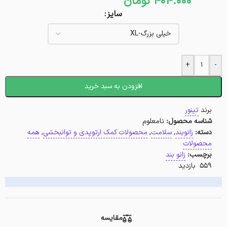
404.000
تومان
سایز
+
-
افزودن به سبد خرید
برند
تینور
شناسه محصول:
نامعلوم
دسته:
زانوبند
,
سلامت
,
محصولات کمک ارتوپدی و توانبخشی
,
همه
محصولات
برچسب:
زانو بند
559 بازدید
مقایسه