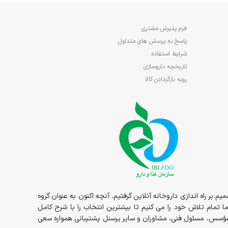
فرم پذیرش مشتری
پاسخ به پرسش های متداول
شرایط استفاده
تاریخچه داروسازی
رویه بازگردادن کالا
1در قالب داروخانه حضوری مسئولیت ما شروع و در سال 1398 داروخانه به صورت شبانه روزی در خدمت شما عزیزان بوده و در سال 1400 تصمیم بر راه اندازی داروخانه آنلاین گرفتیم. آنچه اکنون به عنوان گروه
ما تمام تلاش خود را می کنیم تا بیشترین انتخاب را با شرح کامل
ز مؤسس، مسئول فنی، مشاوران و سایر پرسنل پشتیبانی همواره سعی