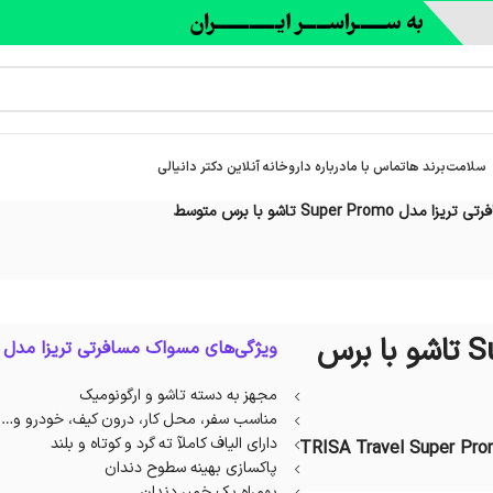
سلامت
برند ها
تماس با ما
درباره‌ داروخانه آنلاین دکتر دانیالی
 Super Promo تاشو با برس متوسط
مسواک مسافرتی تریزا مدل Super Promo تاشو با برس
ویژگی‌های مسواک مسافرتی تریزا مدل Super Promo :
مجهز به دسته تاشو و ارگونومیک
مناسب سفر، محل کار، درون کیف، خودرو و…
دارای الیاف کاملآ ته گرد و کوتاه و بلند
TRISA Travel Super Pro
پاکسازی بهینه سطوح دندان
بهمراه یک خمیر دندان