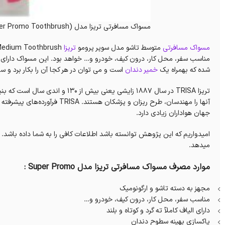
مسواک مسافرتی تریزا مدل Super Promo (TRISA Travel Super Promo Toothbrush)
مسواک مسافرتی
متوسط تاشو مدل سوپر پرومو
تریزا
مناسب سفر، محل کار، درون کیف، خودرو و… خواهد بود. این مسواک دارای ال
شده که بهمراه یک
خمیر دندان
است و می توان در هر کجا آن را بکار برد 
آنها را مهندسان، طرح ریزان و پز
جهان هواداران زیادی دارد.
امیدواریم که این پژوهش توانسته باشد اطلاعات کافی را به شما داده باشد. دا
میدهد.
موارد مصرف مسواک مسافرتی تریزا مدل Super Promo :
مجهز به دسته تاشو و ارگونومیک
مناسب سفر، محل کار، درون کیف، خودرو و…
دارای الیاف کاملآ ته گرد و کوتاه و بلند
پاکسازی بهینه سطوح دندان