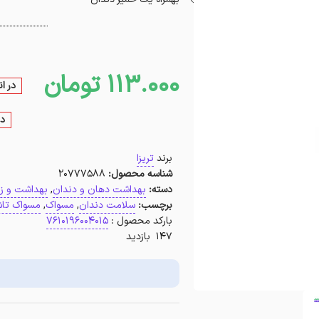
113.000
تومان
در ا
در
برند
تریزا
شناسه محصول:
20777588
دسته:
بهداشت دهان و دندان
,
بهداشت و زی
برچسب:
سلامت دندان
,
مسواک
,
مسواک تاش
بارکد محصول :
7610196004015
147 بازدید