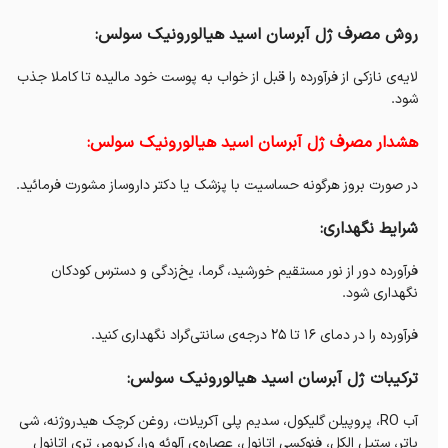
روش مصرف ژل آبرسان اسید هیالورونیک سولس:
لایه‌ی نازکی از فرآورده‌ را قبل از خواب به پوست خود مالیده تا کاملا جذب
شود.
هشدار مصرف ژل آبرسان اسید هیالورونیک سولس:
در صورت بروز هرگونه حساسیت با پزشک یا دکتر داروساز مشورت فرمائید.
شرایط نگهداری:
فرآورده دور از نور مستقیم خورشید، گرما، یخ‌زدگی و دسترس کودکان
نگهداری شود.
فرآورده را در دمای ۱۶ تا ۲۵ درجه‌ی سانتی‌گراد نگهداری کنید.
ترکیبات ژل آبرسان اسید هیالورونیک سولس:
آب RO، پروپیلن گلیکول، سدیم پلی آکریلات، روغن کرچک هیدروژنه، شی
باتر، ستیل الکل، فنوکسی اتانول، عصاره‌ی آلوئه ورا، کربومر، تری اتانول