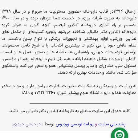
از سال 1394در قالب داروخانه حضوری مسئولیت ما شروع و در سال 1398
داروخانه به صورت شبانه روزی در خدمت شما عزیزان بوده و در سال 1400
تصمیم بر راه اندازی داروخانه آنلاین گرفتیم. آنچه اکنون به عنوان گروه
داروخانه آنلاین دکتر دانیالی شناخته می‌شود زنجیره گسترده‌ای از مکمل های
غذایی، ورزشی، لوازم بهداشتی و تجهیزات پزشکی با تنوع بسیار بالاست. ما
تمام تلاش خود را می کنیم تا بیشترین انتخاب را با شرح کامل محصولات
براساس توضیحات جهانی، راهنمایی ها، نشانه ها و دستور العمل ها و لیست
کاملی از مواد تشکیل دهنده ارائه دهیم. کل تیم داروخانه اعم از مؤسس،
مسئول فنی، مشاوران و سایر پرسنل پشتیبانی همواره سعی می کنند پاسخگوی
سؤالات شما باشند و خدمات بهتری ارائه دهند.
لفن ثبت و رسیدگی به شکایات مدیریت نظارت بر امور دارو و مواد مخدر
معاونت غذا و دارو دانشگاه علوم پزشکی شیراز: 0712122240 و 1819
کلیه حقوق این سایت متعلق به داروخانه آنلاین دکتر دانیالی می باشد.
پشتیبانی سایت
و
برنامه نویسی وردپرس
توسط
نادر حاجی حیدری