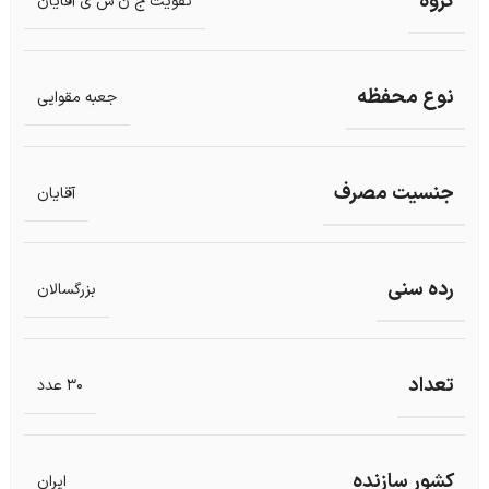
گروه
تقویت ج ن س ی آقایان
نوع محفظه
جعبه مقوایی
جنسیت مصرف
آقایان
رده سنی
بزرگسالان
تعداد
30 عدد
کشور سازنده
ایران