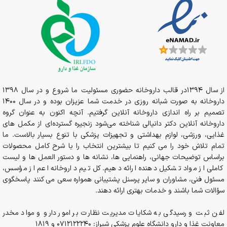
از سال 1394در قالب داروخانه حضوری مسئولیت ما شروع و در سال 1398
داروخانه به صورت شبانه روزی در خدمت شما عزیزان بوده و در سال 1400
تصمیم بر راه اندازی داروخانه آنلاین گرفتیم. آنچه اکنون به عنوان گروه
داروخانه آنلاین دکتر دانیالی شناخته می‌شود زنجیره گسترده‌ای از مکمل های
غذایی، ورزشی، لوازم بهداشتی و تجهیزات پزشکی با تنوع بسیار بالاست. ما
تمام تلاش خود را می کنیم تا بیشترین انتخاب را با شرح کامل محصولات
براساس توضیحات جهانی، راهنمایی ها، نشانه ها و دستور العمل ها و لیست
کاملی از مواد تشکیل دهنده ارائه دهیم. کل تیم داروخانه اعم از مؤسس،
مسئول فنی، مشاوران و سایر پرسنل پشتیبانی همواره سعی می کنند پاسخگوی
سؤالات شما باشند و خدمات بهتری ارائه دهند.
لفن ثبت و رسیدگی به شکایات مدیریت نظارت بر امور دارو و مواد مخدر
معاونت غذا و دارو دانشگاه علوم پزشکی شیراز: 0712122240 و 1819