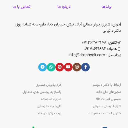
برندها
درباره ما
تماس با ما
آدرس: شیراز، بلوار معالی آباد، نبش خیابان دنا، داروخانه شبانه روزی
دکتر دانیالی
تلفن: 07136383148
همراه: 09170621682
ایمیل: info@drdanyali.com
ارتباط با دکتر داروساز
فرم پذیرش مشتری
مجوزهای داروخانه
پاسخ به پرسش های متداول
تضمین اصالت کالا
شرایط استفاده
شرایط ارسال سفارش
تاریخچه داروسازی
کنترل اصالت محصولات
رویه بازگردادن کالا