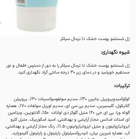
ژل شستشو پوست خشک تا نرمال سیلکر
شیوه نگهداری:
ژل شستشو پوست خشک تا نرمال سیلکر را به دور از دسترس اطفال و نور
مستقیم خورشید و در دمای زیر 30 درجه سانتی گراد نگهداری کنید.
ترکیبات:
کوکوآمیدوپروپیل بتایین ۳۰%، سدیم سولفوسوکسینات ۳۰%، پروپیلن
گلایکول، گلیسیرین، سدیم پی سی ای، سدیم لوریل سولفات ۷۰%، عصاره
آلوئه ورا، پی ای جی ۱۲۰ متیل گلوکز دی اولئات ۵۰%، آلانتویین، ویتامین
ای استات اسانس مجاز آرایشی و بهداشتی، اسید اسکوربیک، متیل کلرو
ایزوتیازولینون و متیل ایزوتیازولینون-۱.۵%، رنگ مجاز آرایشی و بهداشتی،
آب، عصاره شیرین بیان، انیدروکسیلیتول زایلیتول و زایلیتول گلیموزاید،