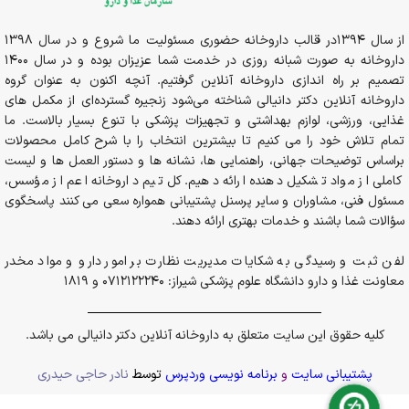
از سال 1394در قالب داروخانه حضوری مسئولیت ما شروع و در سال 1398
داروخانه به صورت شبانه روزی در خدمت شما عزیزان بوده و در سال 1400
تصمیم بر راه اندازی داروخانه آنلاین گرفتیم. آنچه اکنون به عنوان گروه
داروخانه آنلاین دکتر دانیالی شناخته می‌شود زنجیره گسترده‌ای از مکمل های
غذایی، ورزشی، لوازم بهداشتی و تجهیزات پزشکی با تنوع بسیار بالاست. ما
تمام تلاش خود را می کنیم تا بیشترین انتخاب را با شرح کامل محصولات
براساس توضیحات جهانی، راهنمایی ها، نشانه ها و دستور العمل ها و لیست
کاملی از مواد تشکیل دهنده ارائه دهیم. کل تیم داروخانه اعم از مؤسس،
مسئول فنی، مشاوران و سایر پرسنل پشتیبانی همواره سعی می کنند پاسخگوی
سؤالات شما باشند و خدمات بهتری ارائه دهند.
لفن ثبت و رسیدگی به شکایات مدیریت نظارت بر امور دارو و مواد مخدر
معاونت غذا و دارو دانشگاه علوم پزشکی شیراز: 0712122240 و 1819
کلیه حقوق این سایت متعلق به داروخانه آنلاین دکتر دانیالی می باشد.
پشتیبانی سایت
و
برنامه نویسی وردپرس
توسط
نادر حاجی حیدری