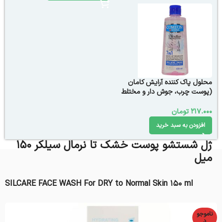
محلول پاک کننده آرایش کامان
(پوست چرب، جوش دار و مختلط
صورت)
217.000
تومان
افزودن به سبد خرید
ژل شستشو پوست خشک تا نرمال سیلکر 150
میل
SILCARE FACE WASH For DRY to Normal Skin 150 ml
ناموجو
د