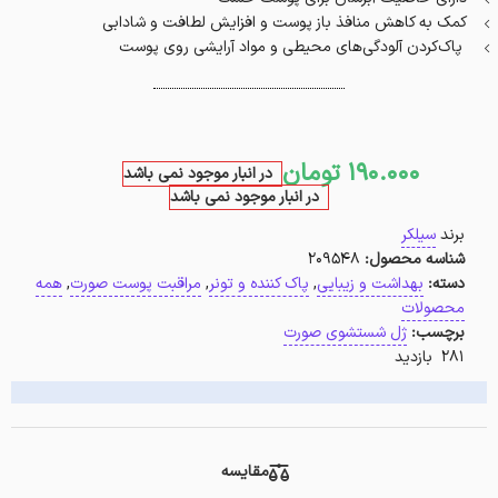
کمک به کاهش منافذ باز پوست و افزایش لطافت و شادابی
پاک‌کردن آلودگی‌های محیطی و مواد آرایشی روی پوست
190.000
تومان
در انبار موجود نمی باشد
در انبار موجود نمی باشد
برند
سیلکر
شناسه محصول:
209548
دسته:
بهداشت و زیبایی
,
پاک کننده و تونر
,
مراقبت پوست صورت
,
همه
محصولات
برچسب:
ژل شستشوی صورت
281 بازدید
مقایسه