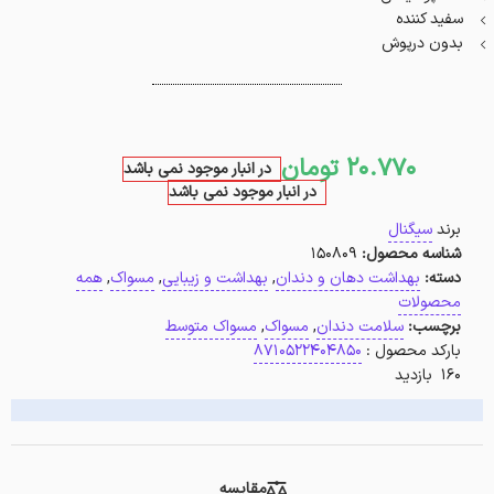
سفید کننده
بدون درپوش
20.770
تومان
در انبار موجود نمی باشد
در انبار موجود نمی باشد
برند
سیگنال
شناسه محصول:
150809
دسته:
بهداشت دهان و دندان
,
بهداشت و زیبایی
,
مسواک
,
همه
محصولات
برچسب:
سلامت دندان
,
مسواک
,
مسواک متوسط
بارکد محصول :
8710522404850
160 بازدید
مقایسه