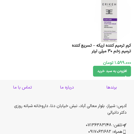
کرم ترمیم کننده اریکه – تسریع کننده
ترمیم زخم 30 میلی لیتر
1.599.000
تومان
افزودن به سبد خرید
برندها
درباره ما
تماس با ما
آدرس: شیراز، بلوار معالی آباد، نبش خیابان دنا، داروخانه شبانه روزی
دکتر دانیالی
تلفن: 07136383148
همراه: 09170621682