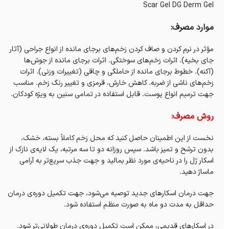
Scar Gel DG Derm Gel
موارد مصرف:
مؤثر در نرم کردن و صاف کردن زخم‌های برجای مانده از انواع جراحی (آثار
جای بخیه). اثرات زخم‌های سوختگی. اثرات برجای مانده از جوش‌ها
(آکنه). خطوط برجای مانده از حاملگی و چاقی (تغییرات وزنی). اثرات
زخم‌های ناشی از ضربه. کاهش خارش، قرمزی و تغییر رنگ زخم. مناسب
جهت ترمیم انواع پوست. قابل استفاده در تمامی سنین به ویژه کودکان.
روش مصرف:
نخست از این اطمینان حاصل کنید که محل زخم کاملاً بسته، خشک،
بدون ترشح و تمیز باشد. سپس روزانه دو تا سه مرتبه، یک لایه‌ی نازک از
اسکار ژل را در ناحیه‌ی مورد نظر بمالید و جهت جذب سریع‌تر به آرامی
ماساژ دهید.
جهت درمان اسکارهای جدید توصیه می‌شود، جهت تکمیل دوره‌ی درمان
حداقل به مدت دو ماه به صورت منظم استفاده شود.
در اسکارهای قدیمی، ممکن است تکمیل دوره‌ی درمان طولانی‌تر شود.