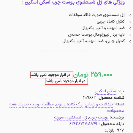
ویژگی های ژل شستشوی پوست چرب اسکن اسکین :
ژل شستشوی صورت فاقد سولفات
کنترل کننده چربی
ضد التهاب و آنتی باکتریال
لایه بردار لیپوزومال پوست حساس
کنترل چربی، ضد التهاب، آنتی باکتریال
259.000
تومان
در انبار موجود نمی باشد
در انبار موجود نمی باشد
برند
اسکن اسکین
شناسه محصول:
209663
دسته:
بهداشت و زیبایی
,
پاک کننده و تونر
,
مراقبت پوست صورت
,
همه
محصولات
برچسب:
پوست چرب
,
ژل شستشوی صورت
بارکد محصول :
6263671701841
927 بازدید