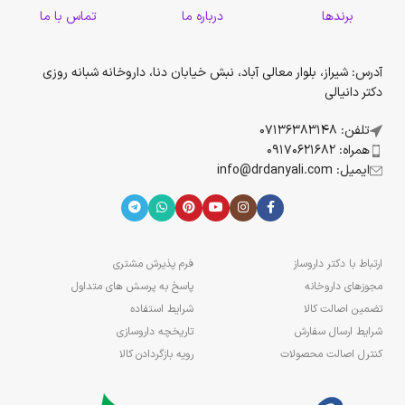
برندها
درباره ما
تماس با ما
آدرس: شیراز، بلوار معالی آباد، نبش خیابان دنا، داروخانه شبانه روزی
دکتر دانیالی
تلفن: 07136383148
همراه: 09170621682
ایمیل: info@drdanyali.com
ارتباط با دکتر داروساز
فرم پذیرش مشتری
مجوزهای داروخانه
پاسخ به پرسش های متداول
تضمین اصالت کالا
شرایط استفاده
شرایط ارسال سفارش
تاریخچه داروسازی
کنترل اصالت محصولات
رویه بازگردادن کالا