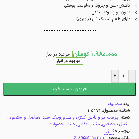
کاهش چین و چروک و سلولیت پوستی
بدون بو و مزه‌ی ماهی
دارای طعم تمشک آبی (بلوبری)
1.980.000
تومان
موجود در انبار
موجود در انبار
+
-
افزودن به سبد خرید
برند
سمانیک
شناسه محصول:
115471
دسته:
پوست مو و ناخن
,
کلاژن و هیالورونیک اسید
,
مفاصل و استخوان
,
مکمل تخصصی
,
مکمل غذایی
,
همه محصولات
برچسب:
کلاژن
بارکد محصول :
6269552300110