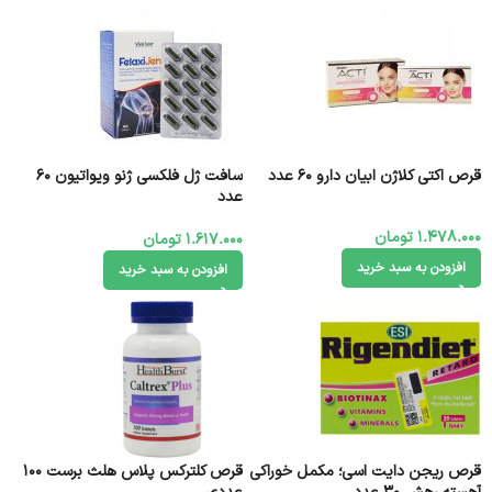
قرص اکتی کلاژن ابیان دارو 60 عدد
سافت ژل فلکسی ژنو ویواتیون 60
عدد
1.478.000
تومان
1.617.000
تومان
افزودن به سبد خرید
افزودن به سبد خرید
قرص ریجن دایت اسی؛ مکمل خوراکی
قرص کلترکس پلاس هلث برست 100