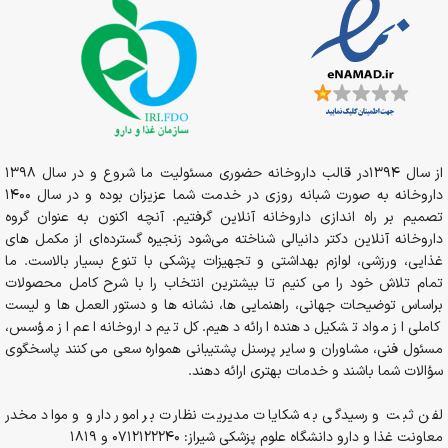
از سال 1394در قالب داروخانه حضوری مسئولیت ما شروع و در سال 1398
داروخانه به صورت شبانه روزی در خدمت شما عزیزان بوده و در سال 1400
تصمیم بر راه اندازی داروخانه آنلاین گرفتیم. آنچه اکنون به عنوان گروه
داروخانه آنلاین دکتر دانیالی شناخته می‌شود زنجیره گسترده‌ای از مکمل های
غذایی، ورزشی، لوازم بهداشتی و تجهیزات پزشکی با تنوع بسیار بالاست. ما
تمام تلاش خود را می کنیم تا بیشترین انتخاب را با شرح کامل محصولات
براساس توضیحات جهانی، راهنمایی ها، نشانه ها و دستور العمل ها و لیست
کاملی از مواد تشکیل دهنده ارائه دهیم. کل تیم داروخانه اعم از مؤسس،
مسئول فنی، مشاوران و سایر پرسنل پشتیبانی همواره سعی می کنند پاسخگوی
سؤالات شما باشند و خدمات بهتری ارائه دهند.
لفن ثبت و رسیدگی به شکایات مدیریت نظارت بر امور دارو و مواد مخدر
معاونت غذا و دارو دانشگاه علوم پزشکی شیراز: 0712122240 و 1819