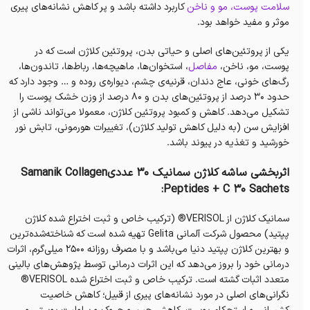
سلامت پوست، مو و ناخن
کاربرد داشته باشد و پر کاهش نشانه‌های پیری
موثر و مفید خواهد بود.
یکی از پروتئین‌های اصلی و حیاتی بدن، پروتئین کلاژن است که در
پوست، مو، ناخن،
مفاصل
، استخوان‌ها، ماهیچه‌ها، رباط‌ها، تاندون‌ها،
رگ‌های خونی، عاج دندان، قرنیه‌ی چشم، دیواره‌ی روده و … وجود دارد که
حدود ۳۰ درصد از پروتئین‌های بدن و ۸۰ درصد از وزن خشک پوست را
تشکیل‌ می‌دهد. کاهش و کمبود پروتئین کلاژن، معمولا می‌تواند ناشی از
افزایش سن (به دلیل کاهش تولید کلاژن)، تغییرات هورمونی، تابش نور
خورشید و تغذیه در پیوند باشد.
اثربخشی ساشه کلاژن سمانیک 30 عددیSamanik Collagen
Peptides + C 30 Sachets:
سمانیک کلاژن از VERISOL® (ترکیب خاص و ثبت اختراع شده کلاژن
پپتید) محصول شرکت آلمانی Gelita تهیه شده است که شناخته‌شده‌ترین
و بهترین کلاژن پپتید دنیا می‌باشد و با مصرف روزانه ۲۵۰۰ میلی‌گرم، اثرات
درمانی خود را بروز می‌دهد که این اثرات درمانی توسط پژوهش‌های بالینی
متعدد اثبات گشته است. ترکیب خاص و ثبت اختراع شده VERISOL®
نگرانی‌های اصلی در مورد نشانه‌های پیری از قبیل؛ کاهش خاصیت