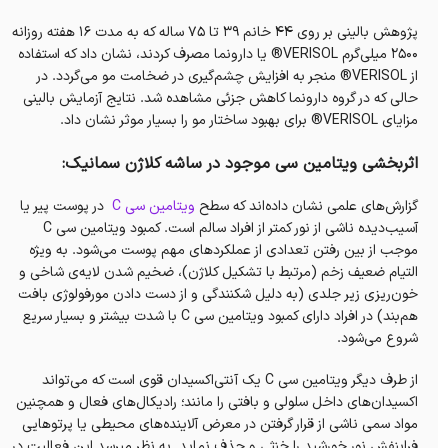
پژوهش بالینی بر روی ۴۴ خانم ۳۹ تا ۷۵ ساله که به مدت ۱۶ هفته روزانه
۲۵۰۰ میلی‌گرم VERISOL® يا دارونما مصرف کردند، نشان داد که استفاده
از VERISOL® منجر به افزایش چشم‌گیری در ضخامت مو می‌گردد. در
حالی که در گروه دارونما کاهش جزئی مشاهده شد. نتایج آزمایش بالینی
مزایای VERISOL® برای بهبود ساختار مو را بسیار موثر نشان داد.
اثربخشی ویتامین سی موجود در ساشه کلاژن سمانیک:
گزارش‌های علمی نشان داده‌اند که سطح
ویتامین سی C
در پوست پیر یا
آسیب‌دیده ناشی از نور کمتر از افراد سالم است. کمبود ویتامین سی C
موجب از بین رفتن تعدادی از عملکردهای مهم پوست می‌شود. به ویژه
التیام ضعیف زخم (مرتبط با تشکیل کلاژن)، ضخیم شدن لایه‌ی شاخی و
خون‌ریزی زیر جلدی (به دلیل شکنندگی و از دست دادن مورفولوژی بافت
هم‌بند) در افراد دارای کمبود ویتامین سی C با شدت بیشتر و بسیار سریع
شروع می‌شود.
از طرف دیگر ویتامین سی C یک آنتی‌اکسیدان قوی است که می‌تواند
اکسیدان‌های داخل سلولی و بافتی را مانند؛ رادیکال‌های فعال و همچنین
مواد سمی ناشی از قرار گرفتن در معرض آلاینده‌های محیطی یا پرتوهایی
فرابنفش نور خورشید را خنثی و حذف نماید. به نظر میرسد این فعالیت در