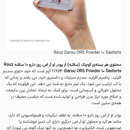
Rouz Darou ORS Powder ۱۰ Sachets
محتوی هر بسته‌ی کوچک (ساشه) از پودر او آر اس روز دارو 10 ساشه Rouz
Darou ORS Powder 10 Sachets؛
۲/۶۵۴ گرم است که خود حاوی سدیم
کلراید، پتاسیم کلراید، سدیم سیترات و دکستروز انیدر می باشد و زمانی که
با آب ترکیب می شود، یک لیتر مایع به شما می دهد. این فرآورده که یک
محلول خوراکی و آب‌رسانی است، برای کمک به ایجاد تعادل بین مایعات
و املاح مورد نیاز بدن طراحی و تولید شده است که مناسب مصرف در
همه‌ی سنین است.
پودر او آر اس روز دارو 10 ساشه، به لطف ترکیبات و فرمولاسیونی که دارد،
مانند هر گرد و محلول او.آر.اِس دیگری‌ دارای آب تمیز جوشانده یا
ضدعفونی شده، الکترولیت ها (همچنین به آنها نمک گفته می شود)، که