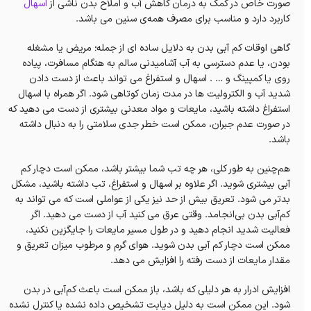
صورت خاص در کمک به درمان کاهش آب و املاح بدن ناشی از
اسهال
کاربرد دارد و مناسب برای مصرف همه‌ی سنین می باشد.
گاهی اوقات کم آبی بدن به دلایل ساده ای از جمله؛ مریض یا مشغله
بودن، یا عدم دسترسی به آب آشامیدنی سالم به هنگام مسافرت، پیاده
روی یا کمپینگ و … . اسهال و استفراغ می تواند باعث از دست دادن
شدید آب و الکترولیت ها در مدت زمان کوتاهی شود. اگر همراه با اسهال
استفراغ داشته باشید، مایعات و مواد معدنی بیشتری از دست می دهید که
در صورت عدم جبران، ممکن است خطر جدی سلامتی را به دنبال داشته
باشد.
هم‌چنین به طور کلی، هر چه تب شما بیشتر باشد، ممکن است دچار کم
آبی بیشتری شوید. اگر علاوه بر اسهال و استفراغ، تب داشته باشید، مشکل
بدتر می شود. تعریق بیش از حد نیز یکی از عواملی است که می تواند به
کم‌آبی بدن بی‌انجامد. وقتی عرق می کنید آب از دست می دهید. اگر
فعالیت شدید انجام دهید و در طول مسیر مایعات را جایگزین نکنید،
ممکن است دچار کم آبی بدن شوید. هوای گرم و مرطوب میزان تعریق و
مقدار مایعات از دست رفته را افزایش می دهد.
افزایش ادرار به هر دلیلی که باشد، باز ممکن است باعث کم‌آبی در بدن
شود. این ممکن است به دلیل دیابت تشخیص داده نشده یا کنترل نشده