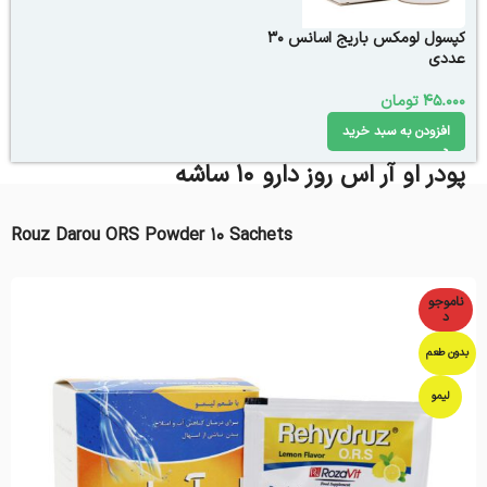
کپسول لومکس باریج اسانس 30
عددی
45.000
تومان
افزودن به سبد خرید
پودر او آر اس روز دارو ۱۰ ساشه
Rouz Darou ORS Powder ۱۰ Sachets
ناموجو
د
بدون طعم
لیمو