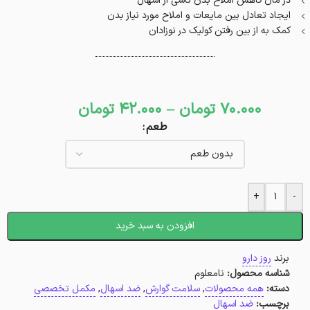
در مان کاهش املاح بدن ناشی از اسهال
ایجاد تعادل بین مایعات و املاح مورد نیاز بدن
کمک به از بین رفتن کولیک در نوزادان
70.000
تومان
–
42.000
تومان
طعم
+
-
افزودن به سبد خرید
برند
روز دارو
شناسه محصول:
نامعلوم
دسته:
همه محصولات
,
سلامت گوارش
,
ضد اسهال
,
مکمل تخصصی
برچسب:
ضد اسهال