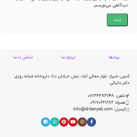
دیدگاهی می‌نویسم.
برندها
درباره ما
تماس با ما
آدرس: شیراز، بلوار معالی آباد، نبش خیابان دنا، داروخانه شبانه روزی
دکتر دانیالی
تلفن: 07136383148
همراه: 09170621682
ایمیل: info@drdanyali.com