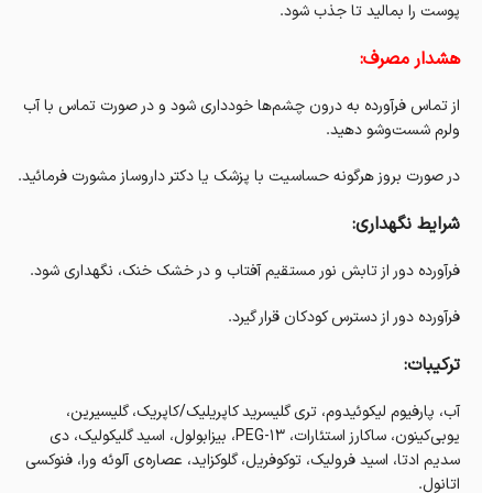
پوست را بمالید تا جذب شود.
هشدار مصرف:
از تماس فرآورده به درون چشم‌ها خودداری شود و در صورت تماس با آب
ولرم شست‌‌وشو دهید.
در صورت بروز هرگونه حساسیت با پزشک یا دکتر داروساز مشورت فرمائید.
شرایط نگهداری:
فرآورده دور از تابش نور مستقیم آفتاب و در خشک خنک، نگهداری شود.
فرآورده دور از دسترس کودکان قرار گیرد.
ترکیبات:
آب، پارفیوم لیکوئیدوم، تری گلیسرید کاپریلیک/کاپریک، گلیسیرین،
یوبی‌کینون، ساکارز استئارات، PEG-13، بیزابولول، اسید گلیکولیک، دی
سدیم ادتا، اسید فرولیک، توکوفریل، گلوکزاید، عصاره‌ی آلوئه ورا، فنوکسی
اتانول.