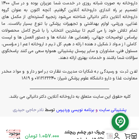
داروخانه به صورت شبانه روزی در خدمت شما عزیزان بوده و در سال 1400
تصمیم بر راه اندازی داروخانه آنلاین گرفتیم. آنچه اکنون به عنوان گروه
داروخانه آنلاین دکتر دانیالی شناخته می‌شود زنجیره گسترده‌ای از مکمل های
غذایی، ورزشی، لوازم بهداشتی و تجهیزات پزشکی با تنوع بسیار بالاست. ما
تمام تلاش خود را می کنیم تا بیشترین انتخاب را با شرح کامل محصولات
براساس توضیحات جهانی، راهنمایی ها، نشانه ها و دستور العمل ها و لیست
کاملی از مواد تشکیل دهنده ارائه دهیم. کل تیم داروخانه اعم از مؤسس،
مسئول فنی، مشاوران و سایر پرسنل پشتیبانی همواره سعی می کنند پاسخگوی
سؤالات شما باشند و خدمات بهتری ارائه دهند.
لفن ثبت و رسیدگی به شکایات مدیریت نظارت بر امور دارو و مواد مخدر
معاونت غذا و دارو دانشگاه علوم پزشکی شیراز: 0712122240 و 1819
کلیه حقوق این سایت متعلق به داروخانه آنلاین دکتر دانیالی می باشد.
پشتیبانی سایت
و
برنامه نویسی وردپرس
توسط
نادر حاجی حیدری
در انبار
کرم ضد چروک دور چشم ریچلند
موجود
1.057.000
تومان
نمی