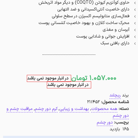
حاوی کو‌آنزیم کیوتن (COQTO‏) و دیگر مواد اثر‌بخش
دارای خاصیت آنتی‌اکسیدانی و ضد التهابی
فعال‌سازی متابولیسم اکسیژن در سطح سلولی
محرک ساخت کلاژن و بهبود خاصیت کشسانی پوست
آبرسان و مغذی
افزایش‌ جوانی و شادابی پوست
دارای بافتی سبک
1.057.000
تومان
در انبار موجود نمی باشد
در انبار موجود نمی باشد
برند
ریچلند
شناسه محصول:
211452
دسته:
همه محصولات
,
بهداشت و زیبایی
,
کرم دور چشم
,
مراقبت چشم و
دور چشم
برچسب:
دور چشم
165 بازدید