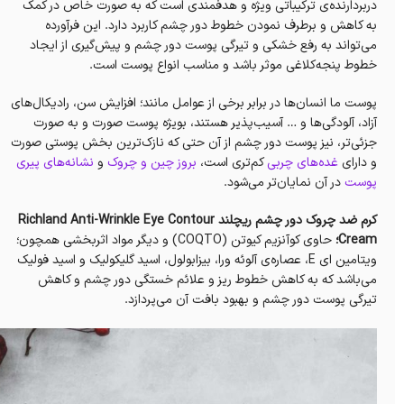
دربردارنده‌ی ترکیباتی ویژه و هدفمندی است که به صورت خاص در کمک
به کاهش و برطرف نمودن خطوط دور چشم کاربرد دارد. این فرآورده
می‌تواند به رفع خشکی و تیرگی پوست دور چشم و‌ پیش‌گیری از ایجاد
خطوط پنجه‌کلاغی موثر باشد و مناسب انواع پوست است.
پوست ما انسان‌ها در برابر برخی از عوامل مانند؛ افزایش سن، رادیکال‌های
آزاد، آلودگی‌ها و … آسیب‌پذیر هستند، بویژه پوست صورت و به صورت
جزئی‌تر، نیز پوست دور چشم از آن حتی که نازک‌ترین بخش پوستی صورت
و دارای
غده‌های چربی
کم‌تری است،
بروز چین و چروک
و
نشانه‌های پیری
پوست
در آن نمایان‌تر می‌شود.
کرم ضد چروک دور چشم ریچلند Richland Anti-Wrinkle Eye Contour
Cream؛
حاوی کو‌آنزیم کیوتن (COQTO‏) و دیگر مواد اثر‌بخشی همچون؛
ویتامین ای E، عصاره‌ی آلوئه ورا، بیزابولول، اسید گلیکولیک و اسید فولیک
می‌باشد که به کاهش خطوط ریز و علائم خستگی دور چشم و کاهش
تیرگی پوست دور چشم و بهبود بافت آن می‌پردازد.