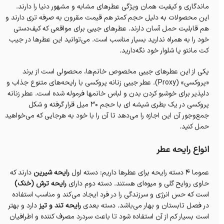
ماندگاری و کیفیت همان ویژگی عطرهای مشابه و مشهور دنیا را دارند.
این محصولات به دلیل حجم کمتر هم قیمت مقرون به صرفه تری دارند و
هم قابلیت حمل آسان دارند. عطرهای جیبی برای مواقعی که کیف‌دستی
خود را به همراه ندارید بسیار مناسب است. می‌توانید این عطرها در جیب
کت مانتو یا شلوار خود نگه‌دارید.
یکی از این عطرهای جیبی مخصوص خانم‌ها، محصولی است از برند
«پروکسی» (Proxy). عطر جیبی زنانه پروکسی با رایحه‌های متنوع جذاب و
دلپذیر برای خوشبو کردن بدن و لباس خانمها فرموله شده است. عطر زنانه
پروکسی در یک بطری شیشه ای با حجم 30 میل قرار گرفته و شکل
جمع‌و‌جور آن این اجازه را می‌دهد تا آن را با خود به هرجایی که می‌خواهید
حمل کنید.
انواع رایحه عطر
عموما 4 دسته رایحه برای عطرها داریم: دسته اول
رایحه شیرین
دارند که
حاوی روایح گلی و میوه‌ای هستند. دسته دوم دارای
رایحه ترش (خنک)
است که حس انرژی و سرزندگی را در فرد ایجاد می‌کند و مناسب استفاده
در فصل تابستان و بهار می‌باشد. دسته بعدی
رایحه تند و تیز
دارد و بهتر
است بسیار کم از آن استفاده شود تا باعث سردرد مصرف کننده و اطرافیان