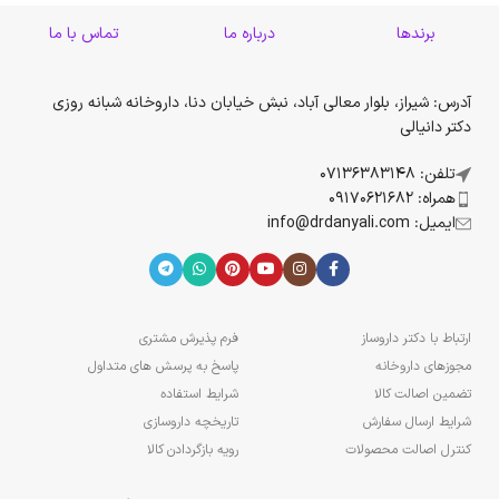
برندها
درباره ما
تماس با ما
آدرس: شیراز، بلوار معالی آباد، نبش خیابان دنا، داروخانه شبانه روزی
دکتر دانیالی
تلفن: 07136383148
همراه: 09170621682
ایمیل: info@drdanyali.com
ارتباط با دکتر داروساز
فرم پذیرش مشتری
مجوزهای داروخانه
پاسخ به پرسش های متداول
تضمین اصالت کالا
شرایط استفاده
شرایط ارسال سفارش
تاریخچه داروسازی
کنترل اصالت محصولات
رویه بازگردادن کالا