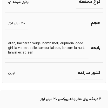
نوع محفظه
بطری شیشه ای
حجم
30 میلی لیتر
alien
,
baccarat rouge
,
bombshell
,
euphoria
,
good
رایحه
girl
,
la vie est belle
,
lamour lalique
,
lancom la nuit
,
lanvin eclat
,
zen
کشور سازنده
ایران
2 دیدگاه برای
عطر زنانه پروکسی 30 میلی لیتر