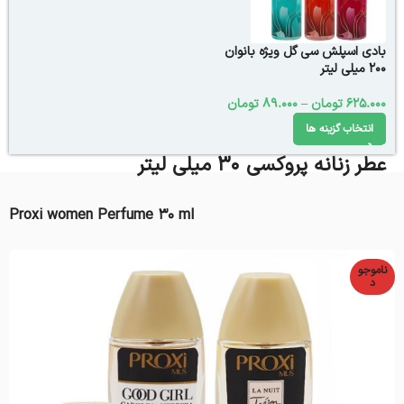
بادی اسپلش سی گل ویژه بانوان
200 میلی لیتر
625.000
تومان
–
89.000
تومان
انتخاب گزینه ها
عطر زنانه پروکسی 30 میلی لیتر
Proxi women Perfume 30 ml
ناموجو
د