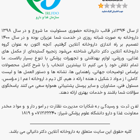
از سال 1394در قالب داروخانه حضوری مسئولیت ما شروع و در سال 1398
داروخانه به صورت شبانه روزی در خدمت شما عزیزان بوده و در سال 1400
تصمیم بر راه اندازی داروخانه آنلاین گرفتیم. آنچه اکنون به عنوان گروه
داروخانه آنلاین دکتر دانیالی شناخته می‌شود زنجیره گسترده‌ای از مکمل های
غذایی، ورزشی، لوازم بهداشتی و تجهیزات پزشکی با تنوع بسیار بالاست. ما
تمام تلاش خود را می کنیم تا بیشترین انتخاب را با شرح کامل محصولات
براساس توضیحات جهانی، راهنمایی ها، نشانه ها و دستور العمل ها و لیست
کاملی از مواد تشکیل دهنده ارائه دهیم. کل تیم داروخانه اعم از مؤسس،
مسئول فنی، مشاوران و سایر پرسنل پشتیبانی همواره سعی می کنند پاسخگوی
سؤالات شما باشند و خدمات بهتری ارائه دهند.
لفن ثبت و رسیدگی به شکایات مدیریت نظارت بر امور دارو و مواد مخدر
معاونت غذا و دارو دانشگاه علوم پزشکی شیراز: 0712122240 و 1819
کلیه حقوق این سایت متعلق به داروخانه آنلاین دکتر دانیالی می باشد.