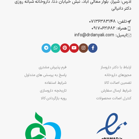
آدرس: شیراز، بلوار معالی آباد، نبش خیابان دنا، داروخانه شبانه روزی
دکتر دانیالی
تلفن: 07136383148
همراه: 09170621682
ایمیل: info@drdanyali.com
ارتباط با دکتر داروساز
فرم پذیرش مشتری
مجوزهای داروخانه
پاسخ به پرسش های متداول
تضمین اصالت کالا
شرایط استفاده
شرایط ارسال سفارش
تاریخچه داروسازی
کنترل اصالت محصولات
رویه بازگردادن کالا