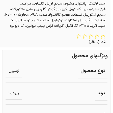
اسید لاکتیک، پانتنول، مخلوط: سدیم لوریل لاکتیلات، سرامید،
فیتواسفینکوسین، کلسترول، کربومر و گزانتن گام، پلی متیل متاکریلات،
سدیم آسکوربیل فسفات، عصاره کالاندولا، سدیم PCA، مخلوط: PEF-۱۰۰،
استئارات و گلیسریل استئارات، توکوفریل استات، شی باتر، هیالورونیک
اسید، آکریلات/C۱۰-۳۰، آلکیل آکریلات کراس پلیمر، بیوتین، آب دیونیزه
0/5
(0 نظر)
ویژگیهای محصول
نوع محصول
لوسیون
برند
پرودرما