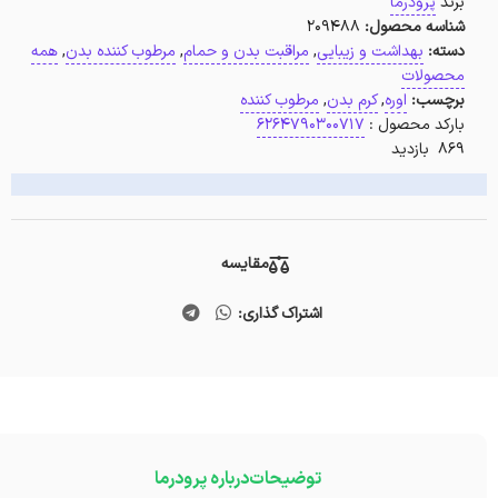
برند
پرودرما
شناسه محصول:
209488
دسته:
بهداشت و زیبایی
,
مراقبت بدن و حمام
,
مرطوب کننده بدن
,
همه
محصولات
برچسب:
اوره
,
کرم بدن
,
مرطوب کننده
بارکد محصول :
6264790300717
869 بازدید
مقایسه
اشتراک گذاری:
توضیحات
درباره پرودرما