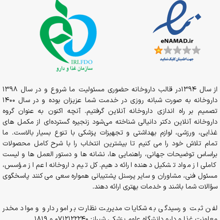
از سال 1394در قالب داروخانه حضوری مسئولیت ما شروع و در سال 1398
داروخانه به صورت شبانه روزی در خدمت شما عزیزان بوده و در سال 1400
تصمیم بر راه اندازی داروخانه آنلاین گرفتیم. آنچه اکنون به عنوان گروه
داروخانه آنلاین دکتر دانیالی شناخته می‌شود زنجیره گسترده‌ای از مکمل های
غذایی، ورزشی، لوازم بهداشتی و تجهیزات پزشکی با تنوع بسیار بالاست. ما
تمام تلاش خود را می کنیم تا بیشترین انتخاب را با شرح کامل محصولات
براساس توضیحات جهانی، راهنمایی ها، نشانه ها و دستور العمل ها و لیست
کاملی از مواد تشکیل دهنده ارائه دهیم. کل تیم داروخانه اعم از مؤسس،
مسئول فنی، مشاوران و سایر پرسنل پشتیبانی همواره سعی می کنند پاسخگوی
سؤالات شما باشند و خدمات بهتری ارائه دهند.
لفن ثبت و رسیدگی به شکایات مدیریت نظارت بر امور دارو و مواد مخدر
معاونت غذا و دارو دانشگاه علوم پزشکی شیراز: 0712122240 و 1819