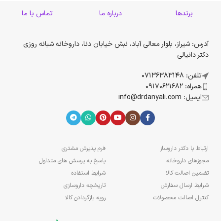
برندها
درباره ما
تماس با ما
آدرس: شیراز، بلوار معالی آباد، نبش خیابان دنا، داروخانه شبانه روزی
دکتر دانیالی
تلفن: 07136383148
همراه: 09170621682
ایمیل: info@drdanyali.com
ارتباط با دکتر داروساز
فرم پذیرش مشتری
مجوزهای داروخانه
پاسخ به پرسش های متداول
تضمین اصالت کالا
شرایط استفاده
شرایط ارسال سفارش
تاریخچه داروسازی
کنترل اصالت محصولات
رویه بازگردادن کالا