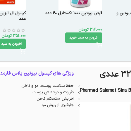
بیوتین و
قرص بیوتین 1000 نکستایل 60 عدد
عدد
316.000
تومان
351.000
تومان
افزودن به سبد خرید
افزودن به سبد 
ویژگی های کپسول بیوتین پلاس فارمد 
حفظ سلامت پوست، مو و ناخن
Pharmed Salamat Sina B
طراوت و درخشش پوست
افزایش استحکام ناخن
جلوگیری از ریزش مو