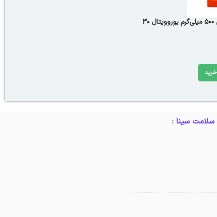
کپسول ال لیزین 500 میلی‌گرم یوروویتال 30
خرید
سلامت سینا :