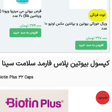
قرص بیوتی می مینروا ویونا (
توت فرنگی
ویتامین B5) 60 عدد
ویال خوراکی بیوتین و بپانتین مکس اونیو 10
364.000
تومان
عدد
افزودن به سبد خرید
297.000
تومان
افزودن به سبد خرید
کپسول بیوتین پلاس فارمد سلامت سینا 32 عددی
iotin Plus 32 Caps
ناموجود