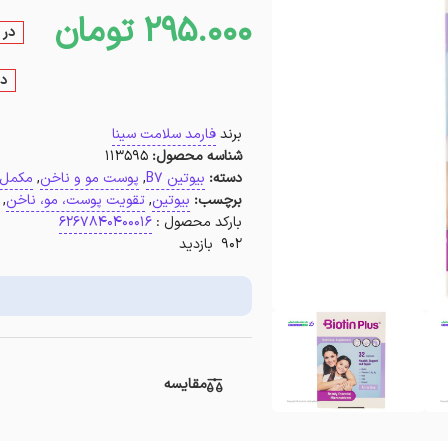
295.000
تومان
در 
در
برند
فارمد سلامت سینا
شناسه محصول:
113595
دسته:
بیوتین B7
,
پوست مو و ناخن
,
مکمل
برچسب:
بیوتین
,
تقویت پوست، مو، ناخن
,
بارکد محصول :
6267840400016
902 بازدید
مقایسه