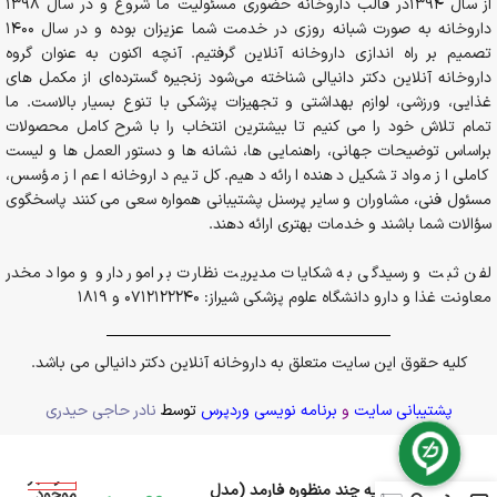
از سال 1394در قالب داروخانه حضوری مسئولیت ما شروع و در سال 1398
داروخانه به صورت شبانه روزی در خدمت شما عزیزان بوده و در سال 1400
تصمیم بر راه اندازی داروخانه آنلاین گرفتیم. آنچه اکنون به عنوان گروه
داروخانه آنلاین دکتر دانیالی شناخته می‌شود زنجیره گسترده‌ای از مکمل های
غذایی، ورزشی، لوازم بهداشتی و تجهیزات پزشکی با تنوع بسیار بالاست. ما
تمام تلاش خود را می کنیم تا بیشترین انتخاب را با شرح کامل محصولات
براساس توضیحات جهانی، راهنمایی ها، نشانه ها و دستور العمل ها و لیست
کاملی از مواد تشکیل دهنده ارائه دهیم. کل تیم داروخانه اعم از مؤسس،
مسئول فنی، مشاوران و سایر پرسنل پشتیبانی همواره سعی می کنند پاسخگوی
سؤالات شما باشند و خدمات بهتری ارائه دهند.
لفن ثبت و رسیدگی به شکایات مدیریت نظارت بر امور دارو و مواد مخدر
معاونت غذا و دارو دانشگاه علوم پزشکی شیراز: 0712122240 و 1819
کلیه حقوق این سایت متعلق به داروخانه آنلاین دکتر دانیالی می باشد.
پشتیبانی سایت
و
برنامه نویسی وردپرس
توسط
نادر حاجی حیدری
در انبار
دهانشویه چند منظوره فارمد (مدل
موجود