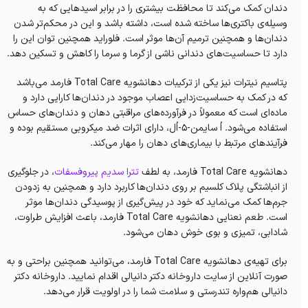
دندان‌ کمک می‌کند تا محافظت بیشتری را در برابر اسیدهایی که به
وسیله‌ی باکتری‌ها ساخته شده است، داشته باشد و این در محکم‌تر شدن
دندان‌ها و همچنین ترمیم آن‌ها موثر است. فلوراید همچنین توان این را
دارد تا حساسیت‌های دندانی ناشی از گرما و سرما را کاهش و تسکین دهد.
پتاسیم نیترات نیز یکی از ترکیبات دهانشویه Total Care فارمد می‌باشد
که در کمک به حساسیت‌زدایی اعصاب موجود در دندان‌ها کارایی دارد و
ماده‌ای است که معمولاً در فرآورده‌های مراقبتی دهان و دندان‌های حساس
استفاده می‌شود. اُ سايمن-۵-اُل، دارای اثرات ضد میکروبی مستقیم بوده و
فرآیندهای مرتبط با بیماری‌های دهان را مهار می‌کند.
دهانشویه Total Care فارمد، به لطف
تترا سدیم پیروفسفات
، در جلوگیری
از انباشتگی پلاک کلسیم بر روی دندان‌ها کاربرد دارد و همچنین به زدودن
جرم‌ها کمک می‌نماید که خود در پیش‌گیری‌ از پوسیدگی دندان‌ها موثر
است. طعم نعنایی دهانشویه Total Care فارمد، باعث‌ افزایش‌ طراوت‌،
شادابی، تمیزی و بوی خوش دهان می‌شود.
برای تهیه‌ی دهانشویه Total Care فارمد، می‌توانید همچنین براحتی و به
صورت آنلاین از سایت داروخانه‌ دکتر دانیالی اقدام نمایید. داروخانه‌ دکتر
دانیالی هم‌واره تندرستی و سلامت شما را در اولویت قرار می‌دهد.