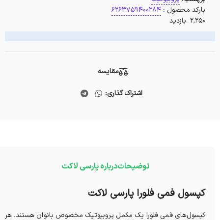
بارکد محصول :
6263759400284
2,250 بازدید
مقایسه
اشتراک گذاری:
توضیحات
درباره پارسی لاکت
کپسول فمی فلورا پارسی لاکت
کپسول‌های فمی فلورا یک مکمل پروبیوتیک مخصوص بانوان هستند. هر