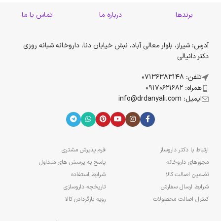
برندها
درباره ما
تماس با ما
آدرس: شیراز، بلوار معالی آباد، نبش خیابان دنا، داروخانه شبانه روزی
دکتر دانیالی
تلفن: 07136383148
همراه: 09170621682
ایمیل: info@drdanyali.com
ارتباط با دکتر داروساز
فرم پذیرش مشتری
مجوزهای داروخانه
پاسخ به پرسش های متداول
تضمین اصالت کالا
شرایط استفاده
شرایط ارسال سفارش
تاریخچه داروسازی
کنترل اصالت محصولات
رویه بازگردادن کالا