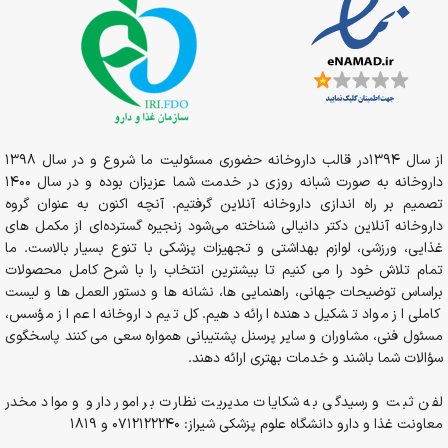
از سال 1394در قالب داروخانه حضوری مسئولیت ما شروع و در سال 1398
داروخانه به صورت شبانه روزی در خدمت شما عزیزان بوده و در سال 1400
تصمیم بر راه اندازی داروخانه آنلاین گرفتیم. آنچه اکنون به عنوان گروه
داروخانه آنلاین دکتر دانیالی شناخته می‌شود زنجیره گسترده‌ای از مکمل های
غذایی، ورزشی، لوازم بهداشتی و تجهیزات پزشکی با تنوع بسیار بالاست. ما
تمام تلاش خود را می کنیم تا بیشترین انتخاب را با شرح کامل محصولات
براساس توضیحات جهانی، راهنمایی ها، نشانه ها و دستور العمل ها و لیست
کاملی از مواد تشکیل دهنده ارائه دهیم. کل تیم داروخانه اعم از مؤسس،
مسئول فنی، مشاوران و سایر پرسنل پشتیبانی همواره سعی می کنند پاسخگوی
سؤالات شما باشند و خدمات بهتری ارائه دهند.
لفن ثبت و رسیدگی به شکایات مدیریت نظارت بر امور دارو و مواد مخدر
معاونت غذا و دارو دانشگاه علوم پزشکی شیراز: 0712122240 و 1819