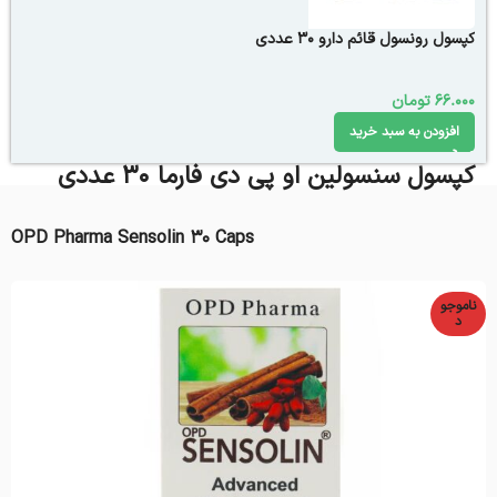
کپسول رونسول قائم دارو 30 عددی
66.000
تومان
افزودن به سبد خرید
کپسول سنسولین او پی دی فارما 30 عددی
OPD Pharma Sensolin 30 Caps
ناموجو
د