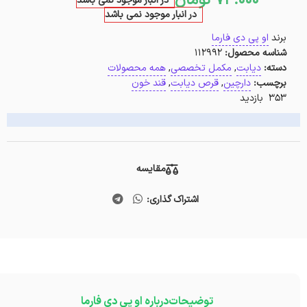
74.000
تومان
در انبار موجود نمی باشد
در انبار موجود نمی باشد
برند
او پی دی فارما
شناسه محصول:
112992
دسته:
دیابت
,
مکمل تخصصی
,
همه محصولات
برچسب:
دارچین
,
قرص دیابت
,
قند خون
353 بازدید
مقایسه
اشتراک گذاری:
توضیحات
درباره او پی دی فارما