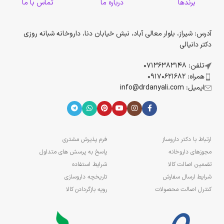
برندها
درباره ما
تماس با ما
آدرس: شیراز، بلوار معالی آباد، نبش خیابان دنا، داروخانه شبانه روزی
دکتر دانیالی
تلفن: 07136383148
همراه: 09170621682
ایمیل: info@drdanyali.com
ارتباط با دکتر داروساز
فرم پذیرش مشتری
مجوزهای داروخانه
پاسخ به پرسش های متداول
تضمین اصالت کالا
شرایط استفاده
شرایط ارسال سفارش
تاریخچه داروسازی
کنترل اصالت محصولات
رویه بازگردادن کالا