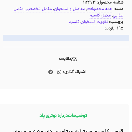
شناسه محصول:
116673
دسته:
همه محصولات
,
مفاصل و استخوان
,
مکمل تخصصی
,
مکمل
غذایی
,
مکمل کلسیم
برچسب:
تقویت استخوان
,
کلسیم
195 بازدید
مقایسه
اشتراک گذاری:
توضیحات
درباره نوتری پاد