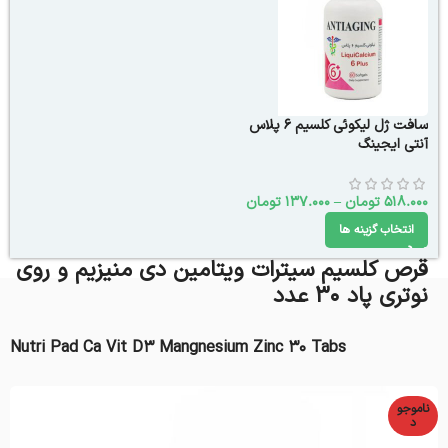
سافت ژل لیکوئی کلسیم 6 پلاس
آنتی ایجینگ
518.000
تومان
–
137.000
تومان
انتخاب گزینه ها
قرص کلسیم سیترات ویتامین دی منیزیم و روی
نوتری پاد 30 عدد
Nutri Pad Ca Vit D3 Mangnesium Zinc 30 Tabs
ناموجو
د