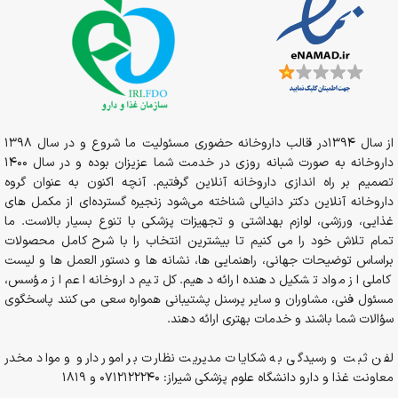
از سال 1394در قالب داروخانه حضوری مسئولیت ما شروع و در سال 1398
داروخانه به صورت شبانه روزی در خدمت شما عزیزان بوده و در سال 1400
تصمیم بر راه اندازی داروخانه آنلاین گرفتیم. آنچه اکنون به عنوان گروه
داروخانه آنلاین دکتر دانیالی شناخته می‌شود زنجیره گسترده‌ای از مکمل های
غذایی، ورزشی، لوازم بهداشتی و تجهیزات پزشکی با تنوع بسیار بالاست. ما
تمام تلاش خود را می کنیم تا بیشترین انتخاب را با شرح کامل محصولات
براساس توضیحات جهانی، راهنمایی ها، نشانه ها و دستور العمل ها و لیست
کاملی از مواد تشکیل دهنده ارائه دهیم. کل تیم داروخانه اعم از مؤسس،
مسئول فنی، مشاوران و سایر پرسنل پشتیبانی همواره سعی می کنند پاسخگوی
سؤالات شما باشند و خدمات بهتری ارائه دهند.
لفن ثبت و رسیدگی به شکایات مدیریت نظارت بر امور دارو و مواد مخدر
معاونت غذا و دارو دانشگاه علوم پزشکی شیراز: 0712122240 و 1819