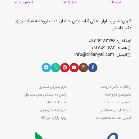
برندها
درباره ما
تماس با ما
آدرس: شیراز، بلوار معالی آباد، نبش خیابان دنا، داروخانه شبانه روزی
دکتر دانیالی
تلفن: 07136383148
همراه: 09170621682
ایمیل: info@drdanyali.com
ارتباط با دکتر داروساز
فرم پذیرش مشتری
مجوزهای داروخانه
پاسخ به پرسش های متداول
تضمین اصالت کالا
شرایط استفاده
شرایط ارسال سفارش
تاریخچه داروسازی
کنترل اصالت محصولات
رویه بازگردادن کالا