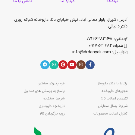
برندها
درباره ما
تماس با ما
آدرس: شیراز، بلوار معالی آباد، نبش خیابان دنا، داروخانه شبانه روزی
دکتر دانیالی
تلفن: 07136383148
همراه: 09170621682
ایمیل: info@drdanyali.com
ارتباط با دکتر داروساز
فرم پذیرش مشتری
مجوزهای داروخانه
پاسخ به پرسش های متداول
تضمین اصالت کالا
شرایط استفاده
شرایط ارسال سفارش
تاریخچه داروسازی
کنترل اصالت محصولات
رویه بازگردادن کالا