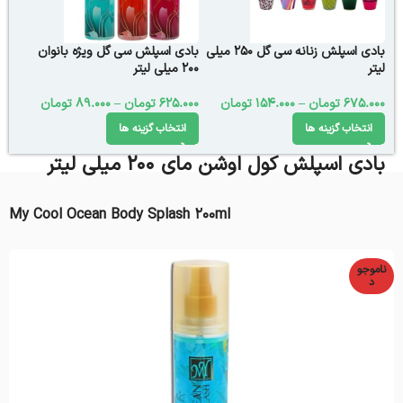
بادی اسپلش زنانه سی گل 250 میلی
بادی اسپلش سی گل ویژه بانوان
لیتر
200 میلی لیتر
675.000
تومان
–
154.000
تومان
625.000
تومان
–
89.000
تومان
انتخاب گزینه ها
انتخاب گزینه ها
بادی اسپلش‌ کول اوشن مای 200 میلی لیتر
My Cool Ocean Body Splash 200ml
ناموجو
د