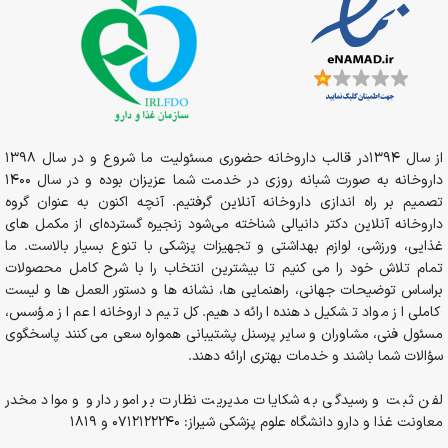
از سال 1394در قالب داروخانه حضوری مسئولیت ما شروع و در سال 1398
داروخانه به صورت شبانه روزی در خدمت شما عزیزان بوده و در سال 1400
تصمیم بر راه اندازی داروخانه آنلاین گرفتیم. آنچه اکنون به عنوان گروه
داروخانه آنلاین دکتر دانیالی شناخته می‌شود زنجیره گسترده‌ای از مکمل های
غذایی، ورزشی، لوازم بهداشتی و تجهیزات پزشکی با تنوع بسیار بالاست. ما
تمام تلاش خود را می کنیم تا بیشترین انتخاب را با شرح کامل محصولات
براساس توضیحات جهانی، راهنمایی ها، نشانه ها و دستور العمل ها و لیست
کاملی از مواد تشکیل دهنده ارائه دهیم. کل تیم داروخانه اعم از مؤسس،
مسئول فنی، مشاوران و سایر پرسنل پشتیبانی همواره سعی می کنند پاسخگوی
سؤالات شما باشند و خدمات بهتری ارائه دهند.
لفن ثبت و رسیدگی به شکایات مدیریت نظارت بر امور دارو و مواد مخدر
معاونت غذا و دارو دانشگاه علوم پزشکی شیراز: 0712122240 و 1819