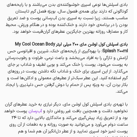
بادی اسپلش‌ها نوعی اسپری خوشبوکننده‌ی بدن می‌باشند و با رایحه‌های
گوناگونی که دارند برای همه‌ی فصول سال، بویژه فصل گرم تابستان
مناسب هستند، زیرا نسبت به اسپری بدن آب‌رسانی پوست و ضد تعریق
بودن را در برنامه‌ی خود دارند و خنک‌کننده بوده و در هنگام ورزش، محیط
کار و مصارف روزانه بهترین جایگزین عطرهای گران‌قیمت خواهد بود.
بادی اسپلش‌ کول اوشن مای 200 میلی لیتر My Cool Ocean Body
Splash 200ml
؛ با بهره‌گیری از رایحه‌های خنک، شیرین و اقیانوسی حس
آرامش و تازگی را به افراد می‌بخشد و باعث نرمی، طراوت و رطوبت‌رسانی
به پوست می‌شود، پوست را خنک می‌کند و بویی لطیف و شاداب بر جای
می‌گذارد. از این اسپری برای خنک و شاداب نگه داشتن پوست در روزهای
گرم استفاده کنید. این عطر سبک‌تر از عطرهای معمولی و ادکلن‌ها است و
بکار بردن آن، به ویژه پس از حمام یا دوش گرفتن حس دلپذیری را ایجاد
می‌کند.
با تهیه‌ی بادی اسپلش‌ کول اوشن مای، دیگر نیازی به خرید عطرهای گران
نخواهید داشت و همچنین بافت غیر روغنی دارد و
آب‌رسان
پوست خواهد
بود و از تعریق زیاد پیش‌گیری می‌کند و ماندگاری بالایی دارد که تا ۲۴
ساعت دوام می‌آورد و می‌توانید به صورت روزانه و به دفعات از آن روی
پوست تمیز خود اسپری نمایید و از عطر دل‌انگیز آن هم شما و هم