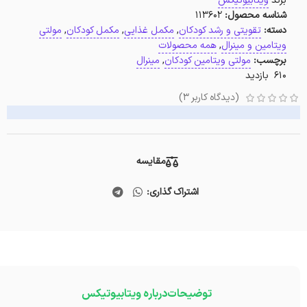
برند
ویتابیوتیکس
شناسه محصول:
113602
دسته:
تقویتی و رشد کودکان
,
مکمل غذایی
,
مکمل کودکان
,
مولتی
ویتامین و مینرال
,
همه محصولات
برچسب:
مولتی ویتامین کودکان
,
مینرال
610 بازدید
(دیدگاه کاربر
3
)
مقایسه
اشتراک گذاری:
توضیحات
درباره ویتابیوتیکس