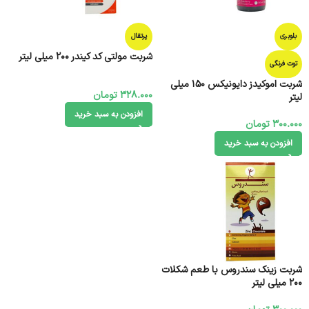
بلوبری
پرتقال
شربت مولتی کد کیندر 200 میلی لیتر
توت فرنگی
شربت اموکیدز دایونیکس 150 میلی
328.000
تومان
لیتر
افزودن به سبد خرید
300.000
تومان
افزودن به سبد خرید
شربت زینک سندروس با طعم شکلات
200 میلی لیتر