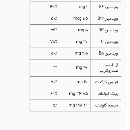
ویتامین B6
1 mg
143%
ویتامین B12
1.5 mcg
50%
ویتامین B3
5 mg
56%
ویتامین C
30 mg
75%
ویتامین B5
2.5 mg
50%
ال-لیسین
**
40 mg
هیدروکلراید
فروس گلوکنات
60 mg
70%
زینک گلوکنات
34.85 mg
63%
منیریم گلوکنات
185.41 mg
5%