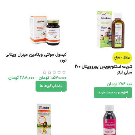
کپسول مولتی ویتامین مینرال ویتالی
پرتقال - نعناع
تون
شربت استئوجویس یوروویتال 200
میلی لیتر
1.570.000
تومان
–
288.000
تومان
286.000
تومان
انتخاب گزینه ها
افزودن به سبد خرید