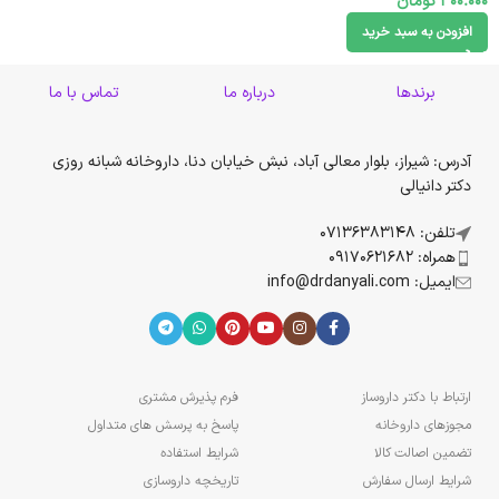
300.000
تومان
افزودن به سبد خرید
برندها
درباره ما
تماس با ما
آدرس: شیراز، بلوار معالی آباد، نبش خیابان دنا، داروخانه شبانه روزی
دکتر دانیالی
تلفن: 07136383148
همراه: 09170621682
ایمیل: info@drdanyali.com
ارتباط با دکتر داروساز
فرم پذیرش مشتری
مجوزهای داروخانه
پاسخ به پرسش های متداول
تضمین اصالت کالا
شرایط استفاده
شرایط ارسال سفارش
تاریخچه داروسازی