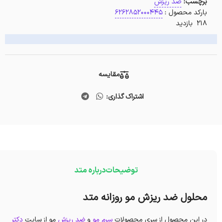
برچسب:
ضد ریزش
بارکد محصول :
6262852000445
218 بازدید
مقایسه
اشتراک گذاری:
توضیحات
درباره متد
محلول ضد ریزش مو روزانه متد
در این محصول از سری محصولات
سرم مو
و
ضد ریزش
مو از سایت
دکتر