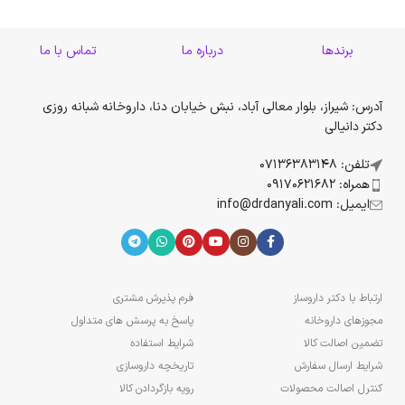
برندها
درباره ما
تماس با ما
آدرس: شیراز، بلوار معالی آباد، نبش خیابان دنا، داروخانه شبانه روزی
دکتر دانیالی
تلفن: 07136383148
همراه: 09170621682
ایمیل: info@drdanyali.com
ارتباط با دکتر داروساز
فرم پذیرش مشتری
مجوزهای داروخانه
پاسخ به پرسش های متداول
تضمین اصالت کالا
شرایط استفاده
شرایط ارسال سفارش
تاریخچه داروسازی
کنترل اصالت محصولات
رویه بازگردادن کالا