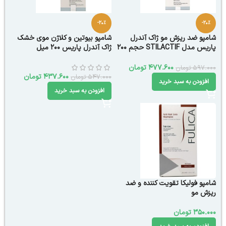
-20%
-20%
شامپو ضد ریزش مو ژاک آندرل
شامپو بیوتین و کلاژن موی خشک
پاریس مدل STILACTIF حجم 200
ژاک آندرل پاریس 200 میل
میل
477.600
تومان
597.000
تومان
437.600
تومان
547.000
تومان
افزودن به سبد خرید
افزودن به سبد خرید
شامپو فولیکا تقویت کننده و ضد
ریزش مو
350.000
تومان