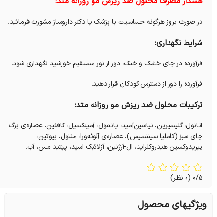
هشدار مصرف محلول ضد ریزش مو روزانه متد:
در صورت بروز هرگونه حساسیت با پزشک یا دکتر داروساز مشورت فرمائید.
شرایط نگهداری:
فرآورده در جای خشک و خنک، دور از نور مستقیم خورشید نگهداری شود.
فرآورده را دور از دسترس کودکان قرار دهید.
ترکیبات محلول ضد ریزش مو روزانه متد:
اتانول، گلیسیرین، نیاسین‌آمید، پانتنول، آمینکسیل، کافئین، عصاره‌ی برگ
چای سبز (کاملیا سیننسیس)، عصاره‌ی آلوئه‌ورا، منتول، بیوتین،
پیریدوکسین هیدروکلراید، ال-آرژنین، آزلائیک اسید، پپتید مس، آب.
0/5
(0 نظر)
ویژگیهای محصول