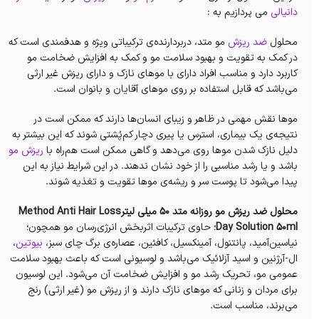
دانیالی
می پردازیم به :
محلول
ضد ریزش
مو متد، دربردارنده‌ی ترکیباتی ویژه و هدفمندی است که
در کمک به تقویت و بهبود سلامت مو و کمک به افزایش‌ ضخامت مو
کاربرد دارد و مناسب افراد دارای با موهای نازک و دارای ریزش غیر ارثی
می‌باشد که قابل استفاده بر روی موهای آقایان و بانوان است.
موها نقش مهمی در ظاهر و زیبای انسان‌ها دارند که ممکن است در
نتیجه‌ی یک بیماری، استرس یا پیری دچار کم‌پُشتی شوند که این بیشتر به
دلیل نازک شدن موها روی می‌دهد و گاهی ممکن است هم‌راه با
ریزش مو
باشد و یا رشد مناسبی را از خود نشان ندهند. در این شرایط نیاز به این
پیدا می‌شود تا پوست سر و ریشه‌ی موها تقویت و تغذیه شوند.
محلول ضد ریزش مو روزانه متد 50 میلی لیترMethod Anti Hair Loss
Day Solution 50ml
؛ حاوی ترکیبات اثربخش انرژی‌رسان مو همچون؛
نیاسین‌آمید، پانتنول، آمینکسیل، کافئین، عصاره‌ی برگ چای سبز،
بیوتین
،
ال-آرژنین و اسید آزلائیک می‌باشد و لوسیونی است که باعث بهبود سلامت
عمومی مو، تحریک رشد مو و افزایش ضخامت آن می‌شود. این لوسیون
برای مردان و زنانی که موهای نازک دارند و از ریزش مو (غیر ارثی) رنج
می‌برند، مناسب است.