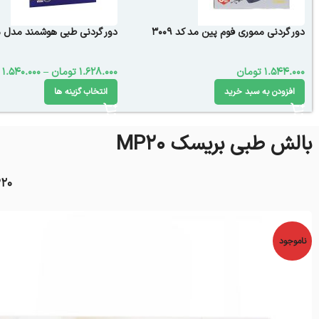
دور گردنی مموری فوم پین مد کد 3009
دور گردنی طبی هوشمند مدل 
1.544.000
تومان
1.628.000
تومان
–
1.540.000
افزودن به سبد خرید
انتخاب گزینه ها
بالش طبی بریسک MP20
P20
ناموجود