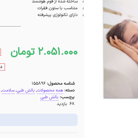
ساخته شده از فوم هوشمند
متناسب با ستون فقرات
دارای تکنولوژی پیشرفته
2.051.000
تومان
در
شناسه محصول:
155896
دسته:
همه محصولات
,
بالش طبی
,
سلامت
,
برچسب:
بالش طبی
68 بازدید