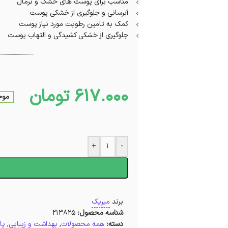
مناسب برای پوست های خشک و نرمال
آبرسانی و جلوگیری از خشکی پوست
کمک به تامین رطوبت مورد نیاز پوست
جلوگیری از خشکی کشیدگی و التهاب پوست
617.000
تومان
موجو
+
-
ا
برند
میریک
شناسه محصول:
213825
دسته:
همه محصولات
,
بهداشت و زیبایی
,
پا