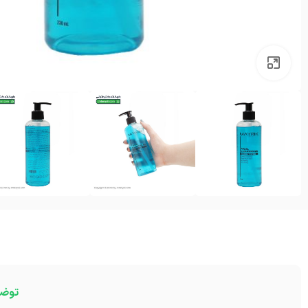
بزرگنمایی تصویر
توض