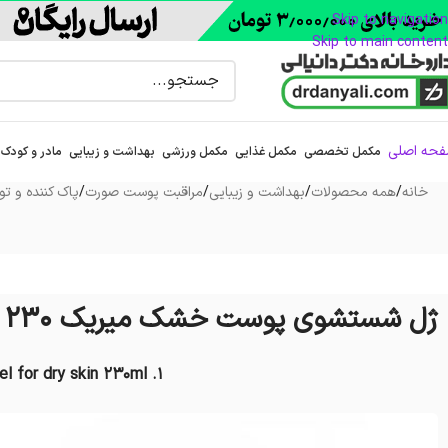
Skip to navigation
Skip to main content
حه اصلی
مکمل تخصصی
مکمل غذایی
مکمل ورزشی
بهداشت و زیبایی
مادر و کودک
خانه
/
همه محصولات
/
بهداشت و زیبایی
/
مراقبت پوست صورت
/
پاک کننده و تون
ژل شستشوی پوست خشک میریک 230 میلی لیتر
1. mayrik facial cleansing gel for dry skin 230ml