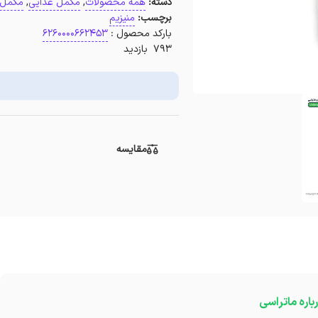
دسته:
همه محصولات
,
مکمل غذایی
,
مکمل 
برچسب:
منیزیم
بارکد محصول :
6260000662453
793 بازدید
مقایسه
باره ماتراسی