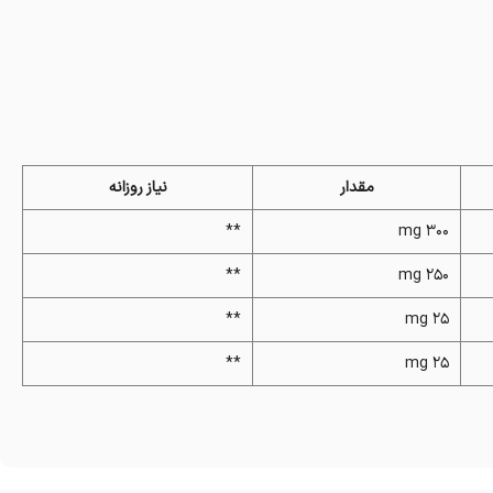
مقدار
نیاز روزانه
**
300 mg
**
250 mg
**
25 mg
**
25 mg