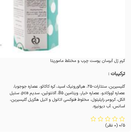
کرم ژل آبرسان پوست چرب و مختلط ماموریتا
ترکیبات :
گلیسیرین، ستئارات-25، هیالورونیک اسید، کره کاکائو، عصاره جوجوبا،
عصاره آووکادو، عصاره خیار، ویتامین B5، آلانتوئین، سدیم pca، ستیل
الکل، کربومر،زایلیتول، مخلوط فنوکسی اتانول و اتیل هگزیل گلیسیرین،
اسانس، آب دیونیزه.
0/5
(0 نظر)