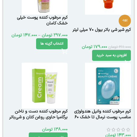
کرم مرطوب کننده پوست خیلی
-15%
خشک کامان
کرم شیر شی باتر بیول 70 میلی لیتر
297.000
تومان
–
147.000
تومان
انتخاب گزینه ها
179.000
تومان
211.000
تومان
افزودن به سبد خرید
کرم مرطوب کننده وانیل هندولوژی
کرم مرطوب کننده دست و ناخن
مناسب پوست نرمال تا خشک 60
برگامیا حاوی روغن کتان و شی‌باتر
میلی لیتر
75 میلی لیتر
138.000
تومان
143.000
تومان