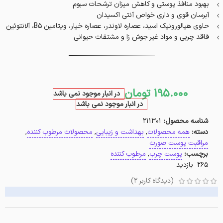
بهبود منافذ پوستی و کاهش میزان ترشحات سبوم
آبرسان قوی و داری خواص آنتی اکسیدان
حاوی هیالورونیک اسید، عصاره لاوندر، عصاره خیار، ویتامین B5، آلانتوئین
فاقد چربی و مواد غیر جوش زا و مشتقات حیوانی
195.000
تومان
در انبار موجود نمی باشد
در انبار موجود نمی باشد
شناسه محصول:
211301
دسته:
همه محصولات
,
بهداشت و زیبایی
,
محصولات مرطوب کننده
,
مراقبت پوست صورت
برچسب:
پوست چرب
,
مرطوب کننده
265 بازدید
(دیدگاه کاربر
2
)