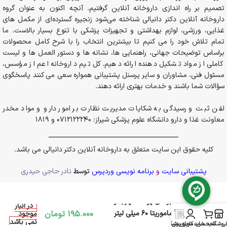
تصمیم بر راه اندازی داروخانه آنلاین گرفتیم. آنچه اکنون به عنوان گروه
داروخانه آنلاین دکتر دانیالی شناخته می‌شود زنجیره گسترده‌ای از مکمل های
غذایی، ورزشی، لوازم بهداشتی و تجهیزات پزشکی با تنوع بسیار بالاست. ما
تمام تلاش خود را می کنیم تا بیشترین انتخاب را با شرح کامل محصولات
براساس توضیحات جهانی، راهنمایی ها، نشانه ها و دستور العمل ها و لیست
کاملی از مواد تشکیل دهنده ارائه دهیم. کل تیم داروخانه اعم از مؤسس،
مسئول فنی، مشاوران و سایر پرسنل پشتیبانی همواره سعی می کنند پاسخگوی
سؤالات شما باشند و خدمات بهتری ارائه دهند.
لفن ثبت و رسیدگی به شکایات مدیریت نظارت بر امور دارو و مواد مخدر
معاونت غذا و دارو دانشگاه علوم پزشکی شیراز: 0712122240 و 1819
کلیه حقوق این سایت متعلق به داروخانه آنلاین دکتر دانیالی می باشد.
پشتیبانی سایت
و
برنامه نویسی وردپرس
توسط
نادر حاجی حیدری
کرم ژل آبرسان پوست چرب و
در انبار
مختلط ماموریتا 60 میلی لیتر
195.000
تومان
موجود
نمی باشد
روشگاه
سبد خرید
حساب کاربری من
مجله پزشکی